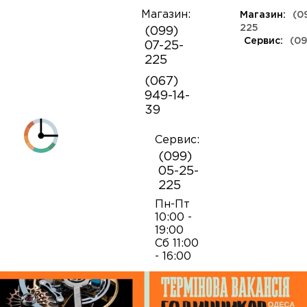
Магазин:
Магазин:
(0
Про
225
(099)
компанію
Сервис:
(09
07-25-
КЛАСУ ЛЮКС
КАУЧУКОВІ
ШВЕЙЦАРСЬКІ
ШКІРЯНІ
ТКАНИННІ
ЯПОНСЬКІ
225
Контакти
ФЕШН
РАДЯНСЬКІ
РЕПЛІКИ
ПОРТФОЛІО
Механізми для наручних годинників
Коробки і бокси
(067)
ОПТ
949-14-
Armani
39
Оплата і
Деталі годинникових механізмів
Обслуговування годинників
доставка
Полірування годинникiв
Сервис:
Audemars Piguet
(099)
Механізми для настінних годинників
Викрутки
05-25-
225
Breitling
Заміна батарейок
Застібки
Відкривання і закривання кришок
Пн-Пт
10:00 -
19:00
Casio
Сб 11:00
Заводні головки
Робота з ременями і браслетами
Заміна браслетів
- 16:00
Diesel‎
Кнопки хронографа
Пінцети