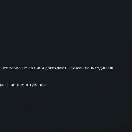
ус людини. Годинники всесвітньо відомих брендів до
ь складною конструкцією і в якій мірі крихкістю. Дл
 Але в зв'язку з тим, що деякі люди недбало ставлят
олагодити швейцарський годинник, ремонт варто дов
виконати повноцінний ремонт швейцарських годинникі