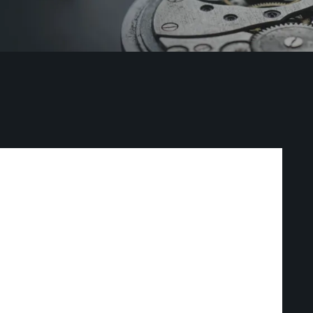
ких годинників
ЛУГУ
ЛУГУ
УЄМО