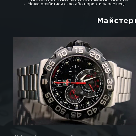
Ремонт швейцарських 
Більшою мірою володарі наручних годинник
піддаються впливу несприятливих наслідків
Щоб виріб прослужило як можна довше, по
Якщо людина не дотримується правил догл
Годинники перестануть «йти».
Виникнуть проблеми з роботою годинн
Будуть западати і хитатися стрілки.
Можливо розхитування циферблата.
Годинники почнуть «відставати» або «
Корпус може подряпатися або дефор