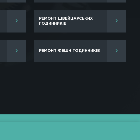
чинаючи від заміни батарейки, закінчуючи роботам
луги