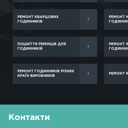
Майстерні по ремонту швейцарських годинни
відновленню механізму аксесуара. Звернувши
Підігнати браслет або замінити ремінец
Відполірувати і почистити браслет і ко
Перевірити регулювання і точність ходу
Замовити репассаж годин.
Замінити елементи живлення.
Відновити герметичність і багато іншого.