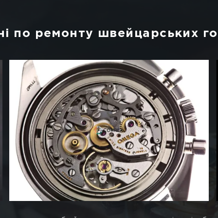
годинників Харків
ів стикаються з поломками своїх швейцарських аксе
 пилу, вологи і всіляких механічних пошкоджень.
трібно на постійній основі віддавати годинник на 
яду за аксесуаром, це може привести до переліку п
икового механізму.
поспішати».
муватися.