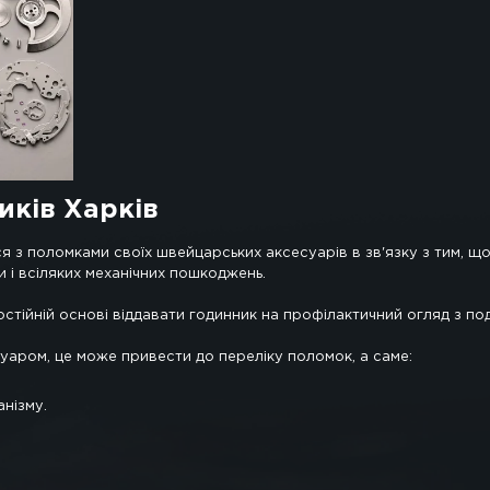
ившись на який можна відразу ж зрозуміти про стат
я, де б то не було. Такі вироби відрізняються досит
стішій комплектації і стильне дизайнерське рішення.
емонт швейцарських годинників. Якщо ви вирішили п
всі необхідні інструменти за допомогою яких можна 