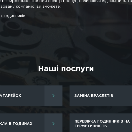
емінець.
йстерні по ремонту шве