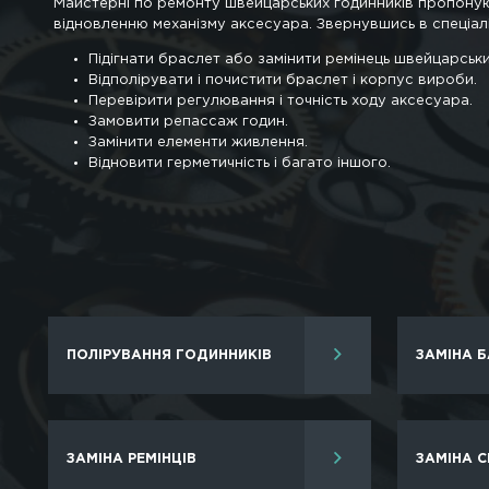
Може розбитися скло або порватися р
Ма