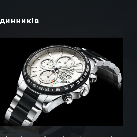
суарів в зв'язку з тим, що неправильно за ними до
профілактичний огляд з подальшим ремонтування.
оломок, а саме: