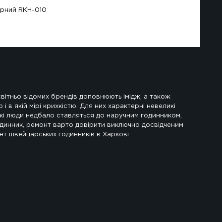
ot Big Bang Chronograph чорний RKH-010