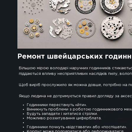
Швейцарські годинники - це аксесуар, подив
ідеально підходять для щоденного використанн
габарити, якісні механізми навіть при найпро
рано чи пізно виникає потреба здійснити р
майстрам з сервісних центрів. У фахівців є 