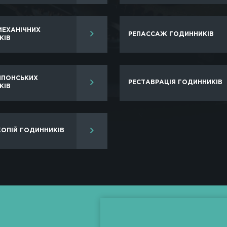
ків пропонують широкомасштабний спектр послуг, по
сь в спеціалізовану компанію, ви зможете:
ь швейцарських годинників.
рпус вироби.
 аксесуара.
Нашi пос