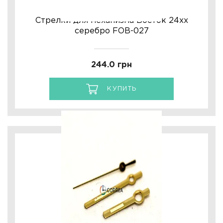
Стрелки для механизма Восток 24хх
Ulysse Nardin
серебро FOB-027
Репассаж часов
244.0 грн
Пошив ремешков
КУПИТЬ
Реставрация часов