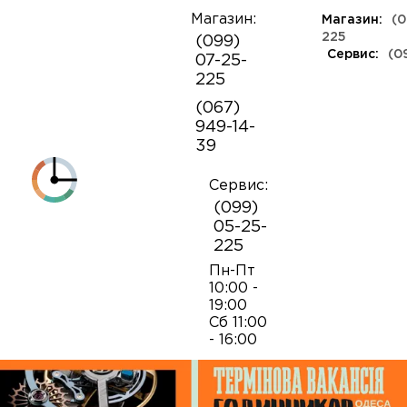
Магазин:
Магазин:
(0
О
225
(099)
компании
Сервис:
(0
07-25-
КЛАССА ЛЮКС
КАУЧУКОВЫЕ
ШВЕЙЦАРСКИЕ
КОЖАНЫЕ
ТКАНЕВЫЕ
ЯПОНСКИЕ
225
Контакты
ФЕШН
СОВЕТСКИЕ
РЕПЛИКИ
ПОРТФОЛИО
Механизмы для наручных часов
Коробки и боксы
(067)
ОПТ
949-14-
Armani
39
Оплата и
Детали часовых механизмов
Обслуживание часов
доставка
Полировка часов
Сервис:
Audemars Piguet
(099)
Механизмы для настенных часов
Отвертки
05-25-
225
Breitling
Замена батареек
Застежки
Открытие и закрытие крышек
Пн-Пт
10:00 -
19:00
Casio
Сб 11:00
Заводные головки
Работа с ремнями и браслетами
Замена браслетов
- 16:00
Diesel‎
Кнопки хронографа
Пинцеты