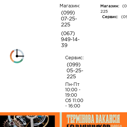
Магазин:
Магазин:
(0
О
225
(099)
компании
Сервис:
(0
07-25-
КЛАССА ЛЮКС
КАУЧУКОВЫЕ
ШВЕЙЦАРСКИЕ
КОЖАНЫЕ
ТКАНЕВЫЕ
ЯПОНСКИЕ
225
Контакты
ФЕШН
СОВЕТСКИЕ
РЕПЛИКИ
ПОРТФОЛИО
Механизмы для наручных часов
Коробки и боксы
(067)
ОПТ
949-14-
Armani
39
Оплата и
Детали часовых механизмов
Обслуживание часов
доставка
Полировка часов
Сервис:
Audemars Piguet
(099)
Механизмы для настенных часов
Отвертки
05-25-
225
Breitling
Замена батареек
Застежки
Открытие и закрытие крышек
Пн-Пт
10:00 -
19:00
Casio
Сб 11:00
Заводные головки
Работа с ремнями и браслетами
Замена браслетов
- 16:00
Diesel‎
Кнопки хронографа
Пинцеты