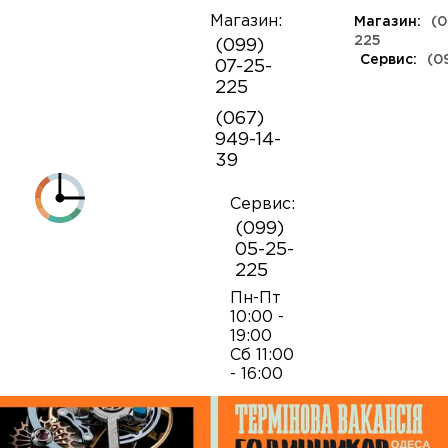
Магазин:
Магазин:
(0
О
225
(099)
компании
Сервис:
(0
07-25-
КЛАССА ЛЮКС
КАУЧУКОВЫЕ
ШВЕЙЦАРСКИЕ
КОЖАНЫЕ
ТКАНЕВЫЕ
ЯПОНСКИЕ
225
Контакты
ФЕШН
СОВЕТСКИЕ
РЕПЛИКИ
ПОРТФОЛИО
Механизмы для наручных часов
Коробки и боксы
(067)
ОПТ
949-14-
Armani
39
Оплата и
Детали часовых механизмов
Обслуживание часов
доставка
Полировка часов
Сервис:
Audemars Piguet
(099)
Механизмы для настенных часов
Отвертки
05-25-
225
Breitling
Замена батареек
Застежки
Открытие и закрытие крышек
Пн-Пт
10:00 -
19:00
Casio
Сб 11:00
Заводные головки
Работа с ремнями и браслетами
Замена браслетов
- 16:00
Diesel‎
Кнопки хронографа
Пинцеты