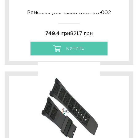
Ремешок для часов IWC RKI-002
Ulysse Nardin
Репассаж часов
749.4 грн
821.7 грн
КУПИТЬ
Пошив ремешков
Реставрация часов