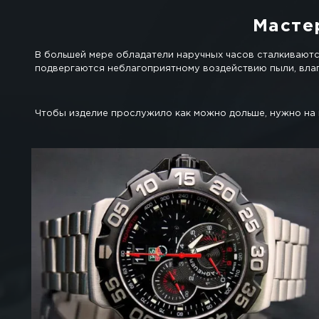
Ремонт швейцарских ч
Если человек не соблюдает правила ухода
Часы перестанут «идти».
Возникнут проблемы с работой часово
Будут западать и шататься стрелки.
Возможно расшатывание циферблата.
Часы начнут «отставать» или «спешить
Перестанет функционировать дополните
Корпус может поцарапаться или дефо
Может разбиться стекло или порватьс