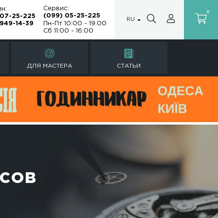
Сервис:
Магазин:
(099) 05-25
(099) 07-25-225
а
(067) 949-14-39
Пн-Пт 10:00 -
Сб 11:00 - 16:
Ы
РЕМОНТ ЧАСОВ
ДЛЯ МАСТЕРА