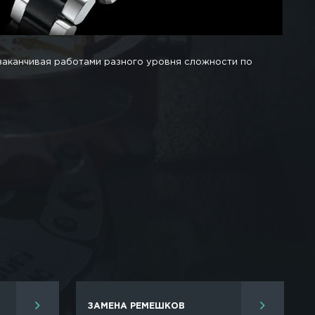
швейцарских часов
суаров в связи с тем, что неправильно за ними у
еждений.
профилактический осмотр с дальнейшим ремонтиро