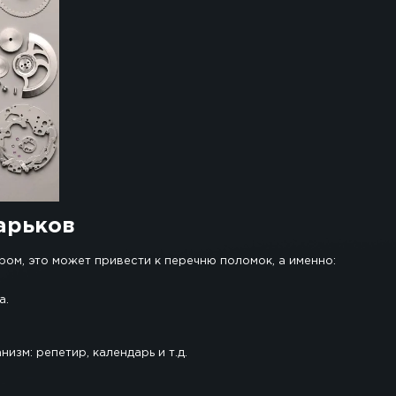
рев на который можно сразу же понять о статусе ч
и было.
й конструкцией и в коей мере хрупкостью. Для них
ское решение.
ежно относятся к наручным часам, рано или поздно
, ремонт стоит доверить исключительно опытным ма
оценный ремонт швейцарских часов в Харькове.