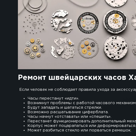
Швейцарские часы — это аксессуар, посмот
подходят для ежедневной носки, где бы то н
Такие изделия отличаются довольно сложно
простой комплектации и стильное дизайнер
Но в связи с тем, что некоторые люди небр
Если вы решили починить швейцарские часы
при помощи которых можно выполнить полн