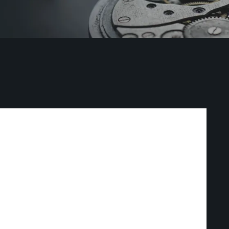
рских часов
УГУ
УГУ
ДУЕМ