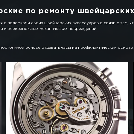
асов Харьков
 за аксессуаром, это может привести к перечню пол
го механизма.
».
льный механизм: репетир, календарь и т.д.
рмироваться.
я ремешок.