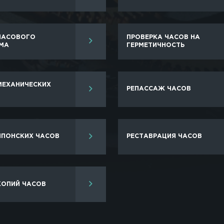
предлагают широкомасштабный спектр услуг, начин
ию, вы сможете:
ок швейцарских часов.
рпус изделия.
 аксессуара.
ругое.