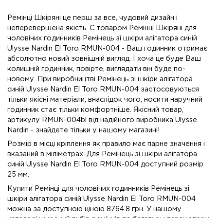
Ремінці Шкіряні це перш за все, чудовий дизайн і
неперевершена якість. C товаром Ремінці Шкіряні для
чоловічих годинників Ремінець зі шкіри алігатора синій
Ulysse Nardin El Toro RMUN-004 - Ваш годинник отримає
абсолютно новий зовнішній вигляд. І хоча це буде Ваш
колишній годинник, повірте, виглядати він буде по-
новому. При виробництві Ремінець зі шкіри алігатора
синій Ulysse Nardin El Toro RMUN-004 застосовуються
тільки якісні матеріали, внаслідок чого, носити наручний
годинник стає тільки комфортніше. Якісний товар,
артикулу RMUN-004bl від надійного виробника Ulysse
Nardin - знайдете тільки у нашому магазині!
Розмір в місці кріплення як правило має парне значення і
вказаний в міліметрах. Для Ремінець зі шкіри алігатора
синій Ulysse Nardin El Toro RMUN-004 доступний розмір
25 мм.
Купити Ремінці для чоловічих годинників Ремінець зі
шкіри алігатора синій Ulysse Nardin El Toro RMUN-004
можна за доступною ціною 8764.8 грн. У нашому