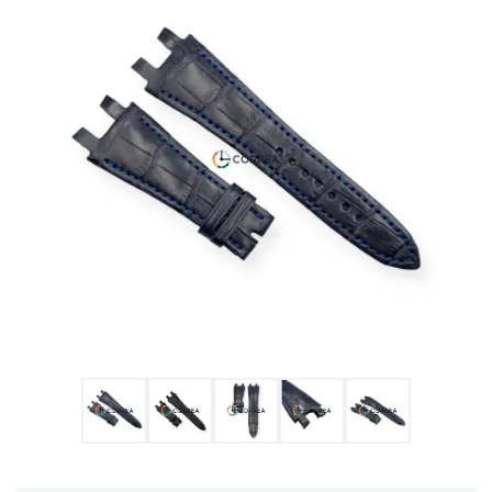
Ulysse Nardin
Репассаж годинників
Пошиття ремінців
Реставрація годинників