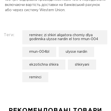
включаючи вартість доставки на банківський рахунок
або через систему Western Union.
Теги:
reminec zi shkiri aligatora chorniy dlya
godinnika ulysse nardin el toro rmun-004
rmun-004bl
ulysse nardin
ekzotichna shkira
shkiryani
reminci
РЕКОМЕНДОВАНІ ТОВАРИ