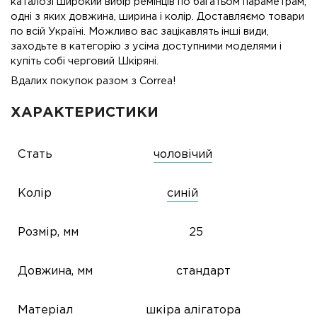
каталозі широкий вибір ремінців по багатьом параметрам,
одні з яких довжина, ширина і колір. Доставляємо товари
по всій Україні. Можливо вас зацікавлять інші види,
заходьте в категорію з усіма доступними моделями і
купіть собі черговий Шкіряні.
Вдалих покупок разом з Correa!
ХАРАКТЕРИСТИКИ
Стать
чоловічий
Колір
синій
Розмір, мм
25
Довжина, мм
стандарт
Матеріал
шкіра алігатора