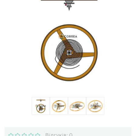
Ulysse Nardin
Репассаж годинників
Пошиття ремінців
Реставрація годинників
Відгуків: 0