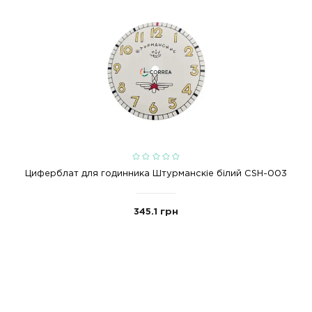
st-001
cst-001
poljot
furnitura
РЕКОМЕНДОВАН