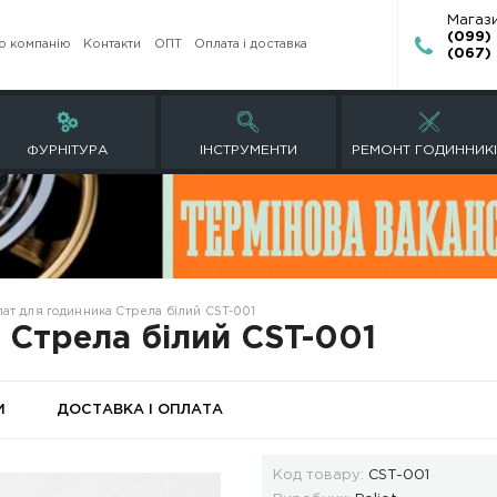
Про компанію
Контакти
ОПТ
Оплата і достав
ЕТИ
ФУРНІТУРА
ІНСТРУМЕНТИ
и
Циферблат для годинника Стрела білий CST-001
нника Стрела білий CS