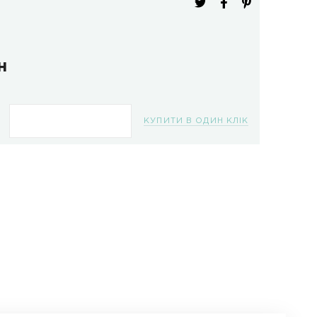
 товару:
CST-001
робник:
Poljot
вність:
В наличии
499.6 грн
КУПИТИ