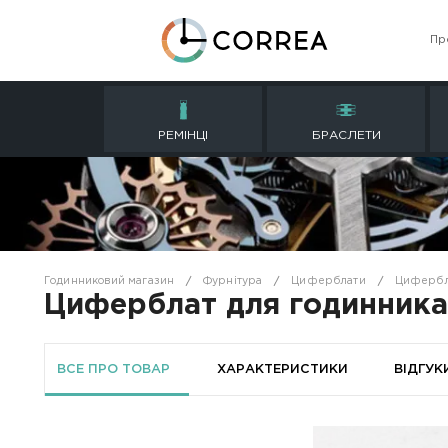
РЕМІНЦІ
БРАСЛ
Годинниковий магазин
Фурнітура
Циферблат
Циферблат для годи