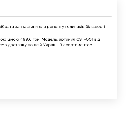
ика. У нас ви можете підібрати запчастини для ре
те за приємною і доступною ціною 499.6 грн. Моде
готівкової оплати. Здійснюємо доставку по всій Укр