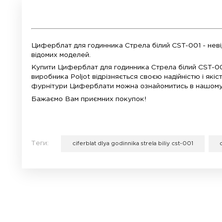
Матеріал:
метал
Циферблат для годинника Стрела білий CS
відомих моделей.
Купити Циферблат для годинника Стрела б
виробника Poljot відрізняється своєю наді
фурнітури Циферблати можна ознайомитис