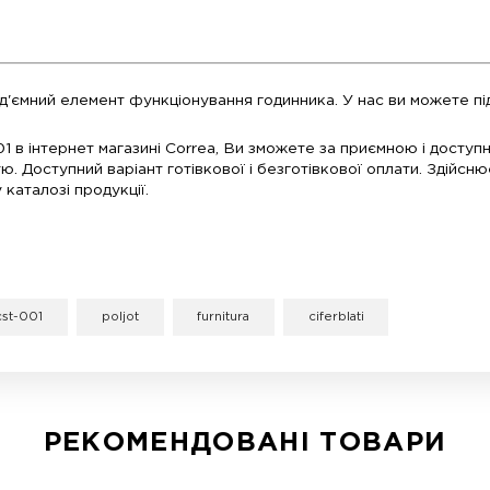
T-001 - невід'ємний елемент функціонування годинн
ілий CST-001 в інтернет магазині Correa, Ви зможе
йністю і якістю. Доступний варіант готівкової і без
ь в нашому каталозі продукції.