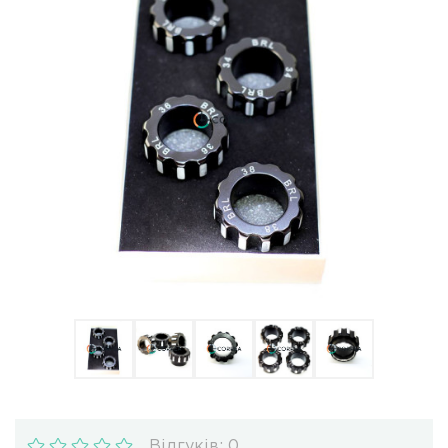
Ulysse Nardin
Репассаж годинників
Пошиття ремінців
Реставрація годинників
Відгуків: 0