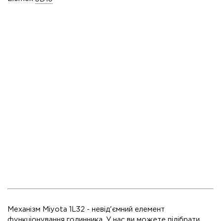
Механізм Miyota 1L32 - невід'ємний елемент
функціонування годинника. У нас ви можете підібрати