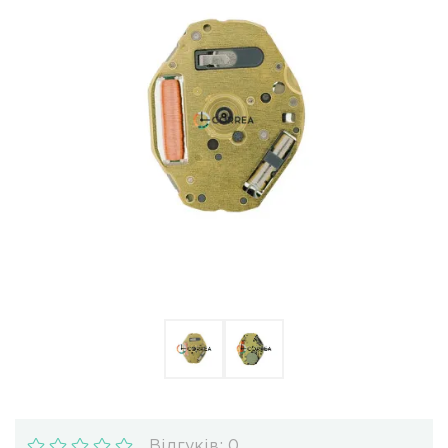
Ulysse Nardin
Репассаж годинників
Пошиття ремінців
Реставрація годинників
Відгуків: 0