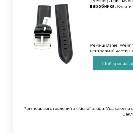
Стать:
Матеріал:
чоловічий
шкіра
Ремінец
виробн
Ремінці
централ