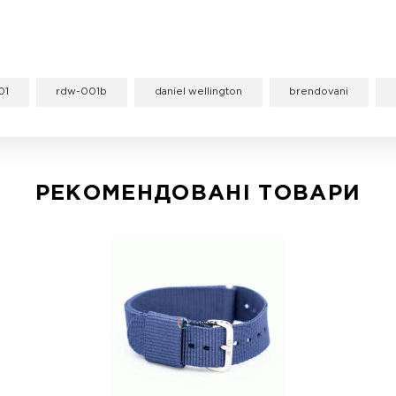
Розмір у застібки - 18, 18, 20 мм
Довжина - М (стандарт)
Колір:чорний
Пол: унісекс
Ремінці Шкіряні це перш за все, чудовий дизайн 
Ремінець шкіряний Daniel Wellington чорний RDW
буде Ваш колишній годинник, повірте, виглядати 
чорний RDW-001 застосовуються тільки якісні ма
Якісний товар, артикулу RDW-001b від надійного 
Розмір в місці кріплення як правило має парне зн
RDW-001 доступний розмір 19 мм.
 Ремінець шкіряний Daniel Wellington чорний RDW-0
ких довжина, ширина і колір. Доставляємо товари по
ий Шкіряні.