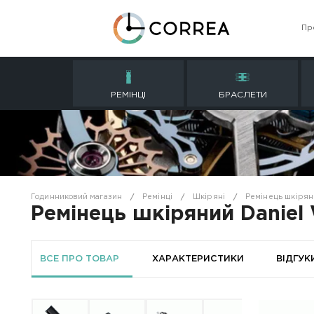
РЕМІНЦІ
БРАСЛ
Годинниковий магазин
Ремінці
Шкіряні
Р
Ремінець шкіряний D