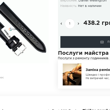
ВІДГУКИ
ДОСТАВКА І ОПЛАТА
Код
Ви
Ная
По
Посл