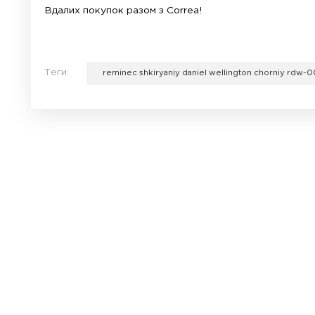
Купити Ремінці для чоловічих годинників
ремінців по багатьом параметрам, одні з я
доступними моделями і купіть собі чергов