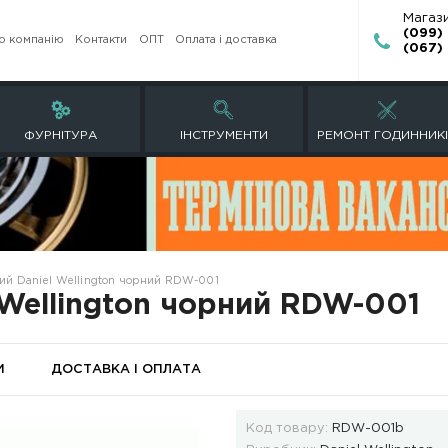
Про компанію
Контакти
ОПТ
Оплата і достав
ЕТИ
ФУРНІТУРА
ІНСТРУМЕНТИ
емінець шкіряний Daniel Wellington чорний RDW-001
aniel Wellington чорн