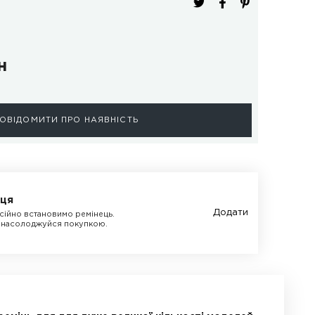
 товару:
RDW-001b
робник:
Daniel Wellington
вність:
Нет в наличии
438.2 грн
ПОВІДОМИТИ ПРО НАЯВНІ
слуги майстра
уги з ремонту годинників