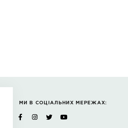
n
brendovani
shkiryani
reminci
І ТОВАРИ