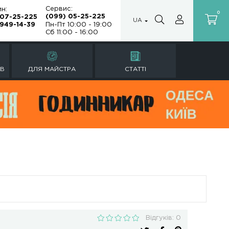
Сервис:
Магазин:
(099) 05-25
(099) 07-25-225
ка
(067) 949-14-39
Пн-Пт 10:00 -
Сб 11:00 - 16:
РЕМОНТ ГОДИННИКІВ
ДЛЯ МАЙСТРА
ий RDW-001