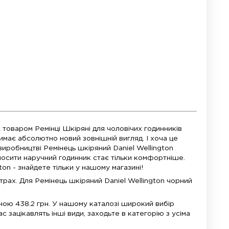
годинників, дотримуйтесь нашої
інструкції
тя ременя. Підкладка ремінця також шкіряна.
ікації