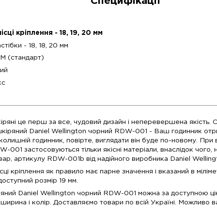
б правильно підібрати розмір ремінця для ваших 
Гарна якість
 Ущільнення в центральній частині продовжить жит
Бакля виготовлена з нержавіючої сталі.
Специф
Розмір в місці кріплення - 18, 19, 20 мм