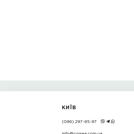
Вдалих покупок разом з Correa!
Теги:
reminec shkiryaniy daniel wellingto