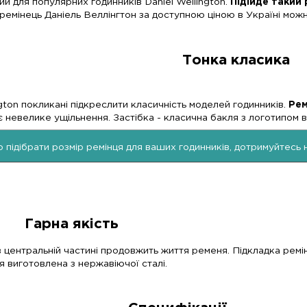
Довжина, мм:
стандарт
ь призначений для популярних годинників Daniel W
ика.
Купити ремінець Даніель Веллінгтон за доступ
 Daniel Wellington покликані підкреслити класичніст
ьній частині є невелике ущільнення. Застібка - кл