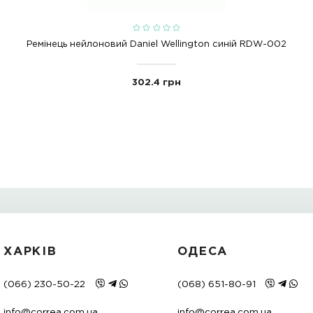
n chorniy rdw-001
rdw-001b
daniel wellingto
РЕКОМЕНДОВАН