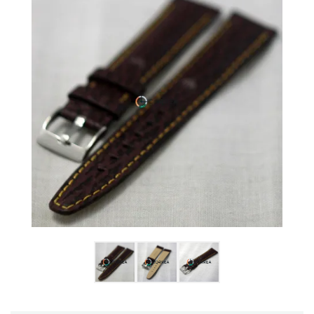
Ulysse Nardin
Репассаж годинників
Пошиття ремінців
Реставрація годинників