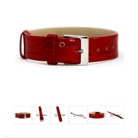
Ulysse Nardin
Репассаж годинників
Пошиття ремінців
Реставрація годинників