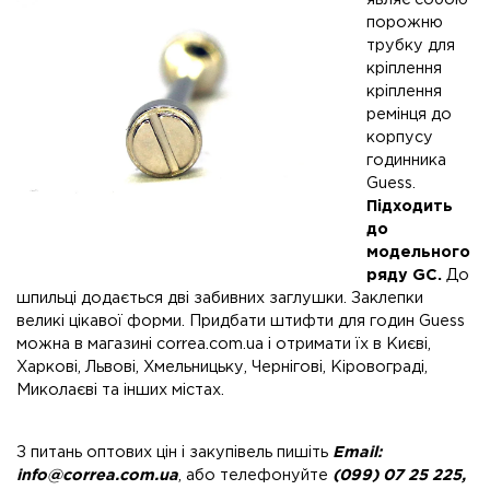
порожню
трубку для
кріплення
кріплення
ремінця до
корпусу
годинника
Guess.
Підходить
до
модельного
ряду GC.
До
шпильці додається дві забивних заглушки. Заклепки
великі цікавої форми. Придбати штифти для годин Guess
можна в магазині correa.com.ua і отримати їх в Києві,
Харкові, Львові, Хмельницьку, Чернігові, Кіровограді,
Миколаєві та інших містах.
З питань оптових цін і закупівель пишіть
Email:
info@correa.com.ua
, або телефонуйте
(099) 07 25 225,