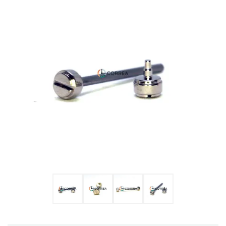
Ulysse Nardin
Репассаж годинників
Пошиття ремінців
Реставрація годинників