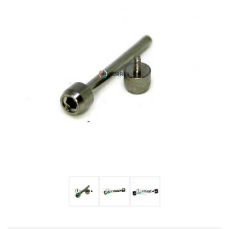
Ulysse Nardin
Репассаж годинників
Пошиття ремінців
Реставрація годинників