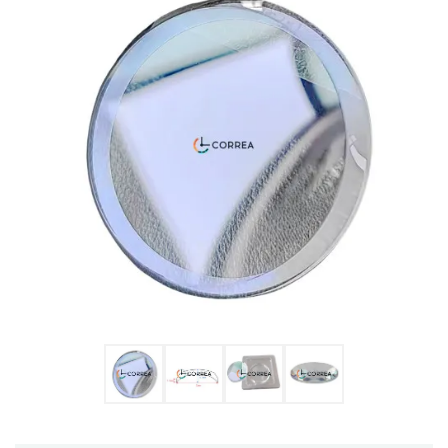
Ulysse Nardin
Репассаж годинників
Пошиття ремінців
Реставрація годинників