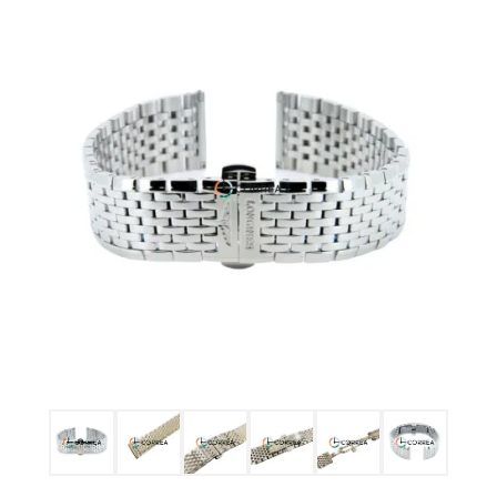
Ulysse Nardin
Репассаж годинників
Пошиття ремінців
Реставрація годинників