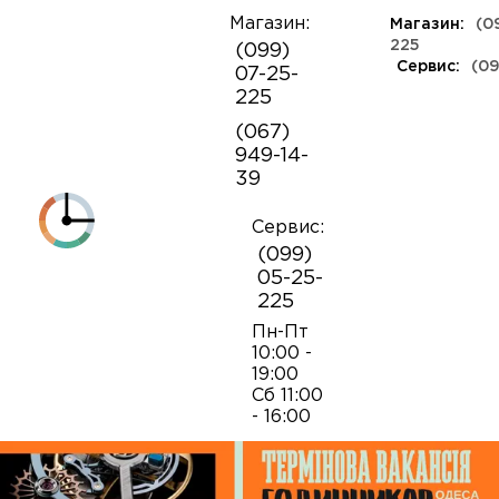
Магазин:
Магазин:
(0
Про
225
(099)
компанію
Сервис:
(09
07-25-
КЛАСУ ЛЮКС
КАУЧУКОВІ
ШВЕЙЦАРСЬКІ
ШКІРЯНІ
ТКАНИННІ
ЯПОНСЬКІ
225
Контакти
ФЕШН
РАДЯНСЬКІ
РЕПЛІКИ
ПОРТФОЛІО
Механізми для наручних годинників
Коробки і бокси
(067)
ОПТ
949-14-
Armani
39
Оплата і
Деталі годинникових механізмів
Обслуговування годинників
доставка
Полірування годинникiв
Сервис:
Audemars Piguet
(099)
Механізми для настінних годинників
Викрутки
05-25-
225
Breitling
Заміна батарейок
Застібки
Відкривання і закривання кришок
Пн-Пт
10:00 -
19:00
Casio
Сб 11:00
Заводні головки
Робота з ременями і браслетами
Заміна браслетів
- 16:00
Diesel‎
Кнопки хронографа
Пінцети