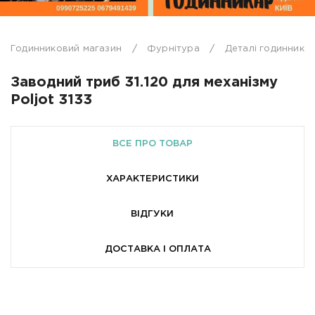
Заміна годинникового механізму
Hublot
Коробки і бокси
Оптичні інструменти
Годинниковий магазин
Фурнітура
Деталі годинников
Invicta
Заміна ремінців
Корпуси та їх частини
Електронне та вимірювальне обладнання
Заводний триб 31.120 для механізму
IWC
Poljot 3133
Скло для годинників
Інструмент для очищення і шліфування
Заміна скла
Omega
ВСЕ ПРО ТОВАР
Циферблати
Витратні матеріали
ХАРАКТЕРИСТИКИ
Roger Dubuis
Перевірка на герметичність
Елементи живлення
ВІДГУКИ
Swath
Кріпильні деталі
ДОСТАВКА І ОПЛАТА
Ремонт кварцових годинників
Tag Heuer
Стрілки
Ремонт механічних годинників
Tissot