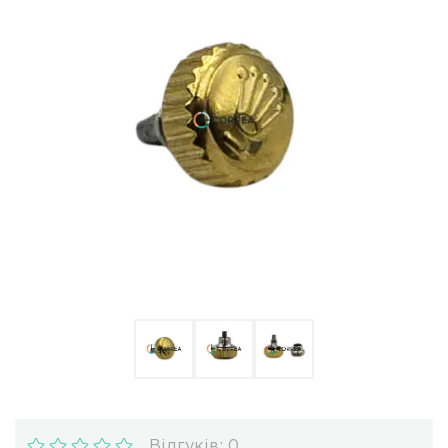
Ulysse Nardin
Репассаж годинників
Пошиття ремінців
Реставрація годинників
Відгуків: 0