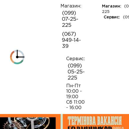
Магазин:
Магазин:
(0
О
225
(099)
компании
Сервис:
(0
07-25-
КЛАССА ЛЮКС
КАУЧУКОВЫЕ
ШВЕЙЦАРСКИЕ
КОЖАНЫЕ
ТКАНЕВЫЕ
ЯПОНСКИЕ
225
Контакты
ФЕШН
СОВЕТСКИЕ
РЕПЛИКИ
ПОРТФОЛИО
Механизмы для наручных часов
Коробки и боксы
(067)
ОПТ
949-14-
Armani
39
Оплата и
Детали часовых механизмов
Обслуживание часов
доставка
Полировка часов
Сервис:
Audemars Piguet
(099)
Механизмы для настенных часов
Отвертки
05-25-
225
Breitling
Замена батареек
Застежки
Открытие и закрытие крышек
Пн-Пт
10:00 -
19:00
Casio
Сб 11:00
Заводные головки
Работа с ремнями и браслетами
Замена браслетов
- 16:00
Diesel‎
Кнопки хронографа
Пинцеты