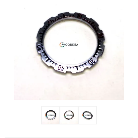
Ulysse Nardin
Репассаж часов
Пошив ремешков
Реставрация часов