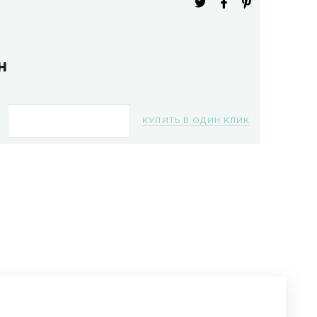
ель:
IDM-016
изводитель:
Ruihua
ичие:
В наличии
996.0 грн
КУПИТЬ