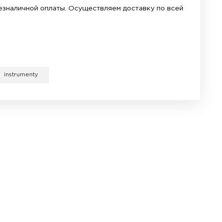
ут устанавливаться в различных положениях
и управляется регулировочным винтом.
ить на нашем сайте correa.com.ua по удивительно
уживанию часов (ТО).
ен вариант наличной и безналичной оплаты. Осущ
луживание часов
.