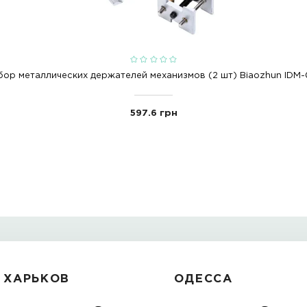
olshoy ruihua idm-016
idm-016
ruihua
С ЭТИМ ТОВАРО