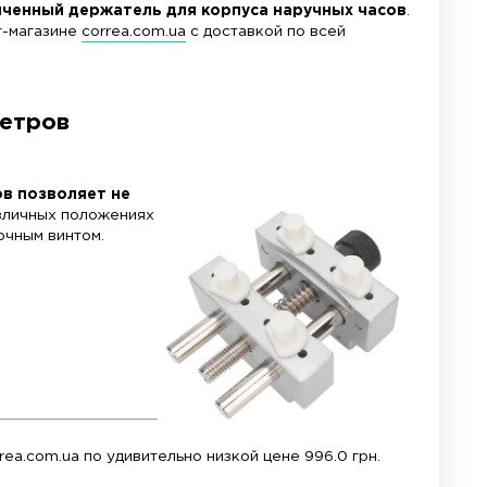
й универсалтный увеличенный держатель для
 купить в нашем интернет-магазине
correa.com.ua
с
 диапазон диаметров
териал корпуса и упоров позволяет не