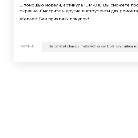
поцара
для раз
Максимальный диаметр часов 80 мм.
Держатель часов металлический большой 
Данный инструмент будет полезен и неза
С помощью модели, артикула IDM-016 Вы 
Украине. Смотрите и другие инструменты
Желаем Вам приятных покупок!