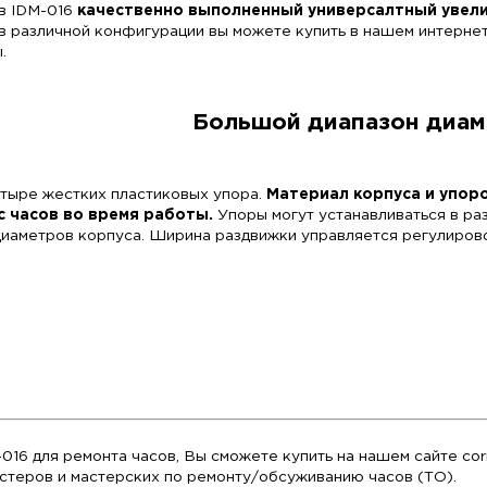
ель для часов IDM-016
качественно выполненны
ль для часов различной конфигурации вы можете
рии Украины.
Большой
ель имеет четыре жестких пластиковых упора.
Ма