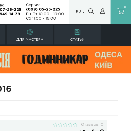
Сервис:
Магазин:
(099) 05-25
(099) 07-25-225
а
(067) 949-14-39
Пн-Пт 10:00 -
Сб 11:00 - 16:
Ы
РЕМОНТ ЧАСОВ
ДЛЯ МАСТЕРА
IDM-016
uihua IDM-016