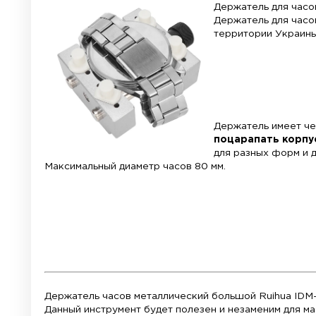
Материал:
металл
Держат
Держате
террито
Держат