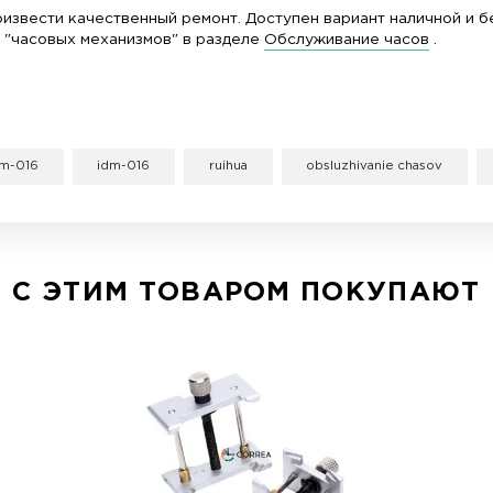
пать корпус часов во время работы.
Упоры мог
ных форм и диаметров корпуса. Ширина раздвижк
Ruihua IDM-016 для ремонта часов, Вы сможете куп
меним для мастеров и мастерских по ремонту/обс
сможете произвести качественный ремонт. Доступ
 для ремонта "часовых механизмов" в разделе
Обс