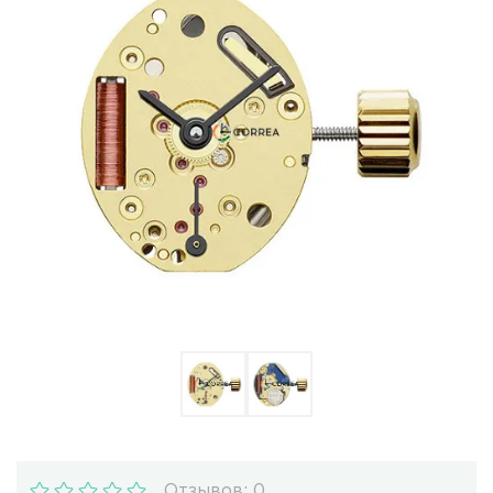
Ulysse Nardin
Репассаж часов
Пошив ремешков
Реставрация часов
Отзывов: 0