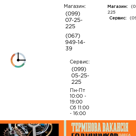
Магазин:
Магазин:
(0
О
225
(099)
компании
Сервис:
(0
07-25-
КЛАССА ЛЮКС
КАУЧУКОВЫЕ
ШВЕЙЦАРСКИЕ
КОЖАНЫЕ
ТКАНЕВЫЕ
ЯПОНСКИЕ
225
Контакты
ФЕШН
СОВЕТСКИЕ
РЕПЛИКИ
ПОРТФОЛИО
Механизмы для наручных часов
Коробки и боксы
(067)
ОПТ
949-14-
Armani
39
Оплата и
Детали часовых механизмов
Обслуживание часов
доставка
Полировка часов
Сервис:
Audemars Piguet
(099)
Механизмы для настенных часов
Отвертки
05-25-
225
Breitling
Замена батареек
Застежки
Открытие и закрытие крышек
Пн-Пт
10:00 -
19:00
Casio
Сб 11:00
Заводные головки
Работа с ремнями и браслетами
Замена браслетов
- 16:00
Diesel‎
Кнопки хронографа
Пинцеты