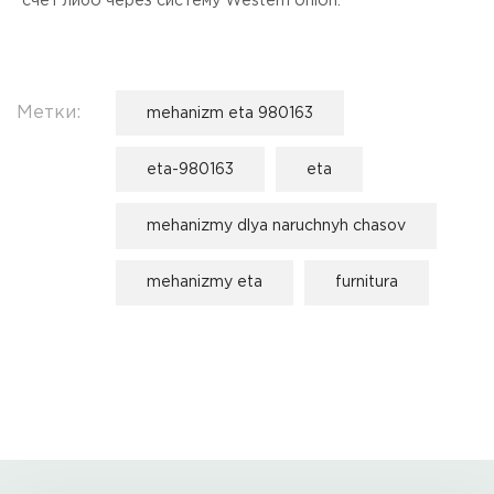
счет либо через систему Western Union.
Метки:
mehanizm eta 980163
eta-980163
eta
mehanizmy dlya naruchnyh chasov
mehanizmy eta
furnitura