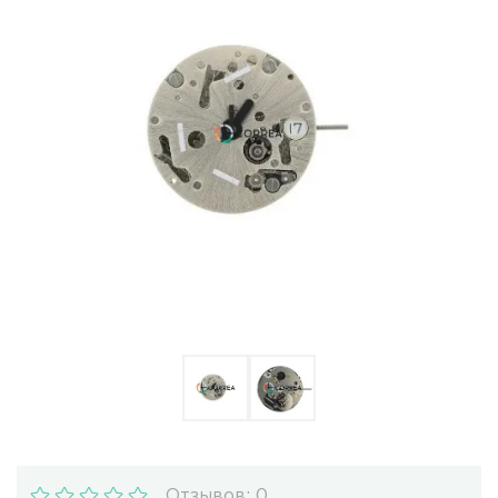
Ulysse Nardin
Репассаж часов
Пошив ремешков
Реставрация часов
Отзывов: 0