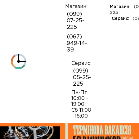
Магазин:
Магазин:
(0
О
225
(099)
компании
Сервис:
(0
07-25-
КЛАССА ЛЮКС
КАУЧУКОВЫЕ
ШВЕЙЦАРСКИЕ
КОЖАНЫЕ
ТКАНЕВЫЕ
ЯПОНСКИЕ
225
Контакты
ФЕШН
СОВЕТСКИЕ
РЕПЛИКИ
ПОРТФОЛИО
Механизмы для наручных часов
Коробки и боксы
(067)
ОПТ
949-14-
Armani
39
Оплата и
Детали часовых механизмов
Обслуживание часов
доставка
Полировка часов
Сервис:
Audemars Piguet
(099)
Механизмы для настенных часов
Отвертки
05-25-
225
Breitling
Замена батареек
Застежки
Открытие и закрытие крышек
Пн-Пт
10:00 -
19:00
Casio
Сб 11:00
Заводные головки
Работа с ремнями и браслетами
Замена браслетов
- 16:00
Diesel‎
Кнопки хронографа
Пинцеты