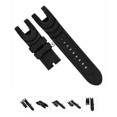
Ulysse Nardin
Репассаж часов
Пошив ремешков
Реставрация часов