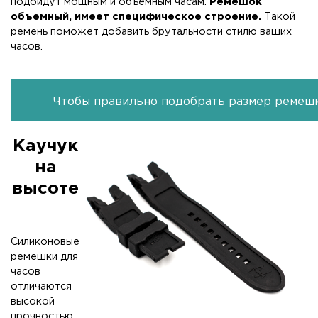
подойдут мощным и объемным часам.
Ремешок
объемный, имеет специфическое строение.
Такой
ремень поможет добавить брутальности стилю ваших
часов.
Чтобы правильно подобрать размер ремешк
Каучук
на
высоте
Силиконовые
ремешки для
часов
отличаются
высокой
прочностью