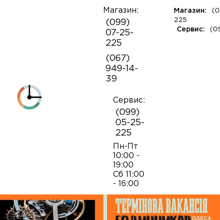
Магазин:
Магазин:
(0
О
225
(099)
компании
Сервис:
(0
07-25-
КЛАССА ЛЮКС
КАУЧУКОВЫЕ
ШВЕЙЦАРСКИЕ
КОЖАНЫЕ
ТКАНЕВЫЕ
ЯПОНСКИЕ
225
Контакты
ФЕШН
СОВЕТСКИЕ
РЕПЛИКИ
ПОРТФОЛИО
Механизмы для наручных часов
Коробки и боксы
(067)
ОПТ
949-14-
Armani
39
Оплата и
Детали часовых механизмов
Обслуживание часов
доставка
Полировка часов
Сервис:
Audemars Piguet
(099)
Механизмы для настенных часов
Отвертки
05-25-
225
Breitling
Замена батареек
Застежки
Открытие и закрытие крышек
Пн-Пт
10:00 -
19:00
Casio
Сб 11:00
Заводные головки
Работа с ремнями и браслетами
Замена браслетов
- 16:00
Diesel‎
Кнопки хронографа
Пинцеты