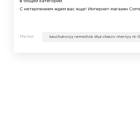
Удобный в носке, влагоустойчивый, моющ
времяпровождения, они надежны и незамет
стильный аксессуар от фирмы . Данная м
Размер данной модели — 18:20:22:24 мм. 
Купить Каучуковый ремешок для часов ч
через корзину на сайте. Выбор за вами! 