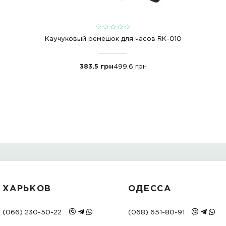
агазин Correa
ov chernyy rk-002
rk-002
kauchukovye
С ЭТИМ ТОВАРО