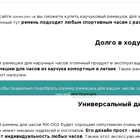
Ус
Услу
Длина, мм:
стандарт
На нашем сайте
вы сможете купить к
correa.com.ua
Представленный тут
ремень подходит любым с