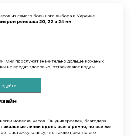
луги мастера
ги по ремонту часов
Замена ремешков
Быстро и профессионально установим ремеш
Не трать время, наслаждайся покупкой.
аучуковый ремешок для часов из самого большого
портивным часам с размером ремешка 20, 22 
Долго в ходу