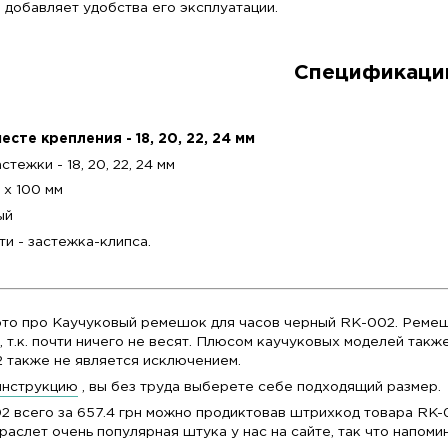
Каучуковые ремешки для наручных часов отличн
ремней.
Ремешки для часов из каучука комор
выдерживают нагрузки.
Чтобы правильно подобрать размер рем
нашей
инстр
У
Каучуковый ремень для часов RK-002 будет хор
тому, что не имеет никаких надписей и логотипов
подчеркнет индивидуальность любых часов
украшает и добавляет удобства его эксплуатаци