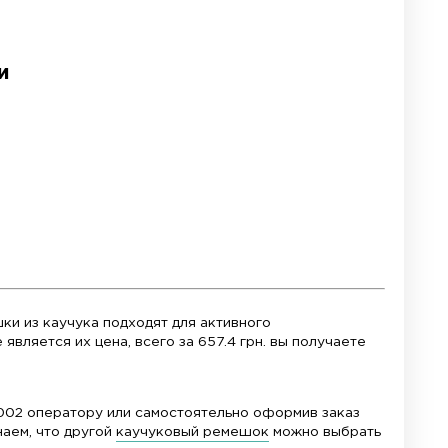
ый продукт в эксплуатации. Они прослужат значи
тные и легкие
. Такие ремни не вредят здоровью, 
ешка для ваших часов, следуйте
укции
ниверсальный дизайн
ошим смпутником очень многим моделям часов. Он
.
Его дизайн прост - вертикальные линии вдоль
. Также этот аксессуар имеет застежку клипсу, чт
и.
Спецификации