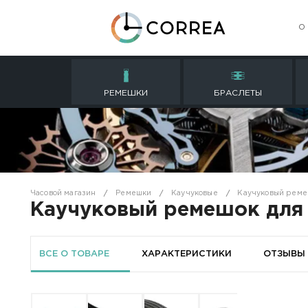
РЕМЕШКИ
БРАСЛ
Часовой магазин
Ремешки
Каучуковые
К
Каучуковый ремешо