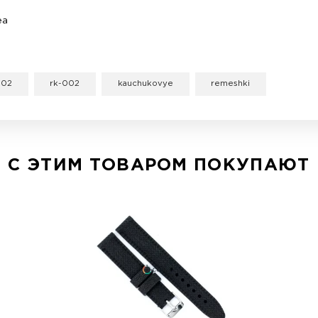
Размер в месте крепления - 18, 20, 22, 24 мм
Размер у застежки - 18, 20, 22, 24 мм
Длина - 100 x 100 мм
Цвет: черный
Особенности - застежка-клипса.
ийся — все это про Каучуковый ремешок для часо
ны на руке, т.к. почти ничего не весят. Плюсом к
одель RK-002 также не является исключением.
Изучив нашу
инструкцию
, вы без труда выберете 
ерный RК-002 всего за 657.4 грн можно продикто
Каучуковый браслет очень популярная штука у нас 