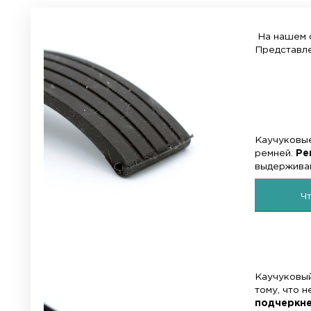
Пол:
Материал:
мужской
каучук