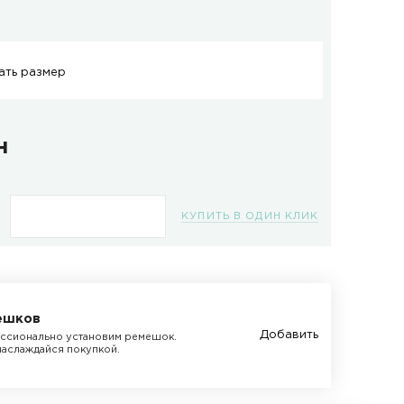
ель:
RK-002
ичие:
В наличии
змер, мм :
Подобрать размер
657.4 грн
КУПИТЬ