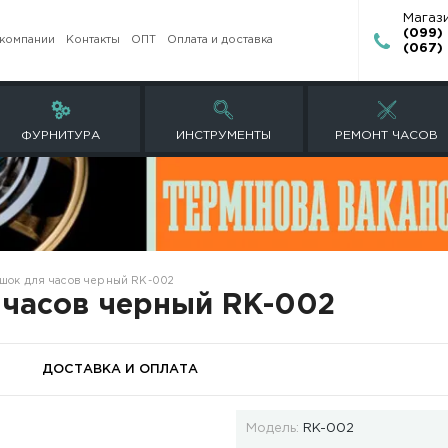
О компании
Контакты
ОПТ
Оплата и доставк
ЕТЫ
ФУРНИТУРА
ИНСТРУМЕНТ
аучуковый ремешок для часов черный RК-002
к для часов черный RК