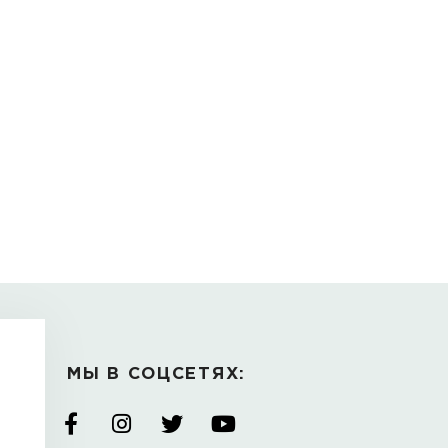
remeshki
М ПОКУПАЮТ