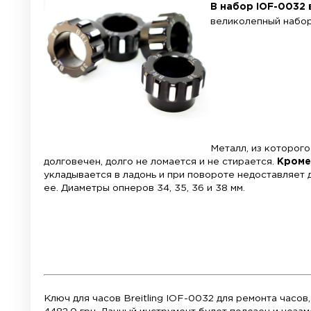
Материал:
авиационный алюминий
В набо
великол