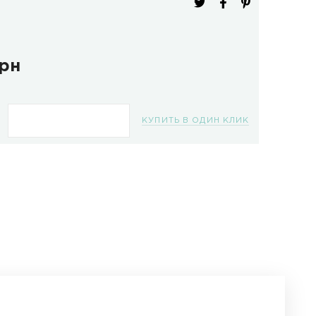
ель:
IOF-0032
изводитель:
Breitling
ичие:
В наличии
4482.0 грн
КУПИТЬ