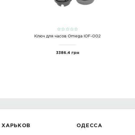
032
iof-0032
breitling
otkrytie i zak
С ЭТИМ ТОВАРО