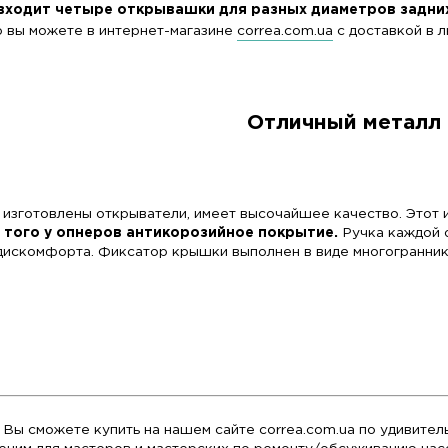
р IOF-0032 входит четыре открывашки для раз
епный набор вы можете в интернет-магазине
corr
О