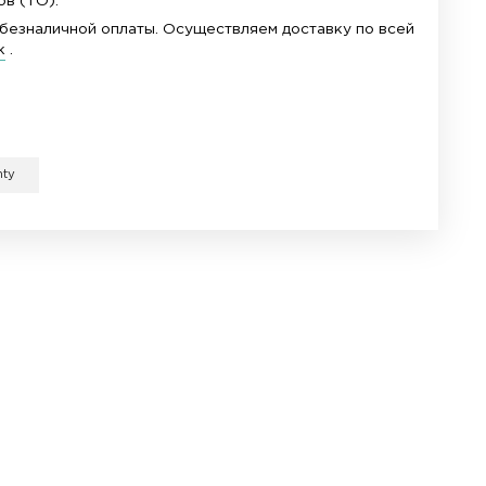
сочайшее качество. Этот инструмент
покрытие.
Ручка каждой открывашку удобно
лнен в виде многогранника и надежно держит
orrea.com.ua по удивительно низкой цене
ремонту/обсуживанию часов (ТО).
упен вариант наличной и безналичной оплаты. Осу
рытие и закрытие крышек
.