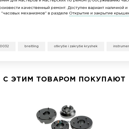
 из которого изготовлены открыватели, имеет вы
ается.
Кроме того у опнеров антикорозийное 
недоставляет дискомфорта. Фиксатор крышки выпо
емонта часов, Вы сможете купить на нашем сайте c
лезен и незаменим для мастеров и мастерских по 
ы сможете произвести качественный ремонт. Дост
 для ремонта "часовых механизмов" в разделе
Отк