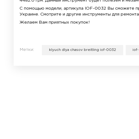
Металл,
долговечен, долго не ломается и не стир
укладывается в ладонь и при повороте 
ее. Диаметры опнеров 34, 35, 36 и 38 мм.
Ключ для часов Breitling IOF-0032 для р
4482.0 грн. Данный инструмент будет по
С помощью модели, артикула IOF-0032 В
Украине. Смотрите и другие инструменты
Желаем Вам приятных покупок!