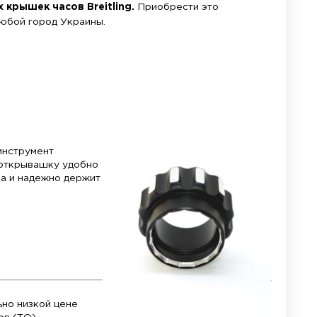
ных диаметров задних крышек часов Breitlin
ea.com.ua
с доставкой в любой город Украины.
тличный металл