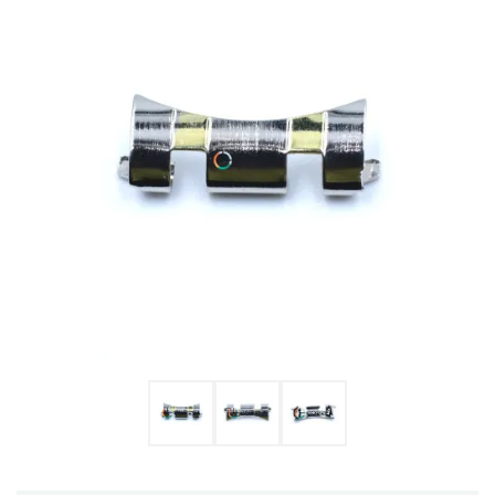
Ulysse Nardin
Репассаж часов
Пошив ремешков
Реставрация часов