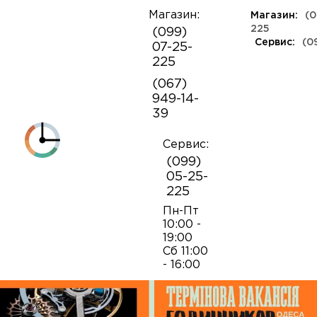
Магазин:
Магазин:
(0
О
225
(099)
компании
Сервис:
(0
07-25-
КЛАССА ЛЮКС
КАУЧУКОВЫЕ
ШВЕЙЦАРСКИЕ
КОЖАНЫЕ
ТКАНЕВЫЕ
ЯПОНСКИЕ
225
Контакты
ФЕШН
СОВЕТСКИЕ
РЕПЛИКИ
ПОРТФОЛИО
Механизмы для наручных часов
Коробки и боксы
(067)
ОПТ
949-14-
Armani
39
Оплата и
Детали часовых механизмов
Обслуживание часов
доставка
Полировка часов
Сервис:
Audemars Piguet
(099)
Механизмы для настенных часов
Отвертки
05-25-
225
Breitling
Замена батареек
Застежки
Открытие и закрытие крышек
Пн-Пт
10:00 -
19:00
Casio
Сб 11:00
Заводные головки
Работа с ремнями и браслетами
Замена браслетов
- 16:00
Diesel‎
Кнопки хронографа
Пинцеты