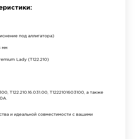
з высококачественной натуральной кожи с тиснен
очка тон-в-тон добавляют аксессуару благородств
ет редкую ширину крепления — 15 мм, что является
инального ремешка гарантирует идеальную посадк
на выполнена из мягкой кожи, которая приятна к т
орме запястья, обеспечивая комфортное ношение 
я до 14 мм, что позволяет вам легко переставить
ремешок.
нические характеристики: