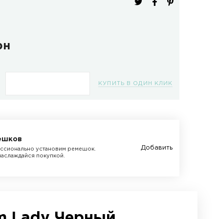
ель:
T600043622
изводитель:
Tissot
ичие:
В наличии
1245.0 грн
КУПИТЬ
луги мастера
ги по ремонту часов