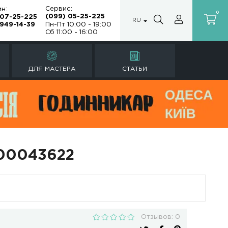
Сервис:
Магазин:
(099) 05-25
(099) 07-25-225
а
(067) 949-14-39
Пн-Пт 10:00 -
Сб 11:00 - 16:
Ы
РЕМОНТ ЧАСОВ
ДЛЯ МАСТЕРА
 черный T600043622
0 черный T600043622