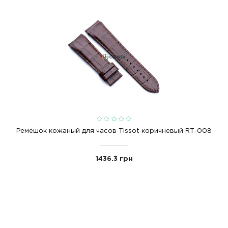
ся элегантным дизайном и высоким качеством, кот
 качественные материалы, что делает ношение Ва
ое значение и измеряются в миллиметрах. Для ре
нашей уникальной
инструкции
.
t T122210 черный T600043622 Вы сможете на нашем
твляем доставку по всей Украине: Харьков, Львов
issot t122210 chernyy t600043622
t600043622