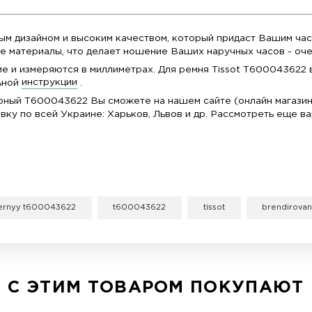
Артик
Матер
Цвет: 
Ширин
Ширин
Совмес
Подх
T122.2
корпу
sot T600043622 вы можете в интернет-магазине C