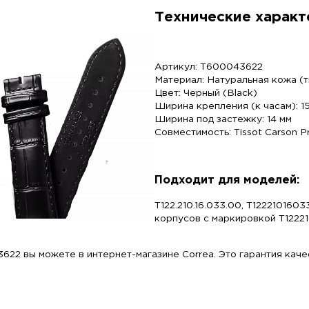
Премиальная фактура
: Ремешок изготовлен и
аллигатора. Полуматовый блеск и черная простр
Специфический размер 15 мм
: Эта модель име
серии Carson Premium Lady. Использование ориг
малейших зазоров.
Комфорт и долговечность
: Внутренняя сторо
раздражений. Ремешок быстро адаптируется к ф
Совместимость с застежкой
: Ремешок сужаетс
фирменную пряжку или клипсу Tissot на новый 
Тех