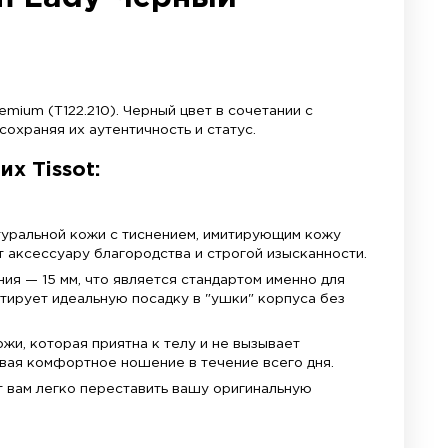
Замена ремешков
Быстро и профессионально установим ремеш
Не трать время, наслаждайся покупкой.
son Premium Lady Че
екции Tissot Carson Premium (T122.210). Черный 
часам безупречный вид, сохраняя их аутентичност
 выбор для ваших Tissot: