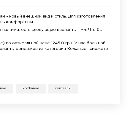
ул: T600043622
иал: Натуральная кожа (тиснение под аллигатора)
Черный (Black)
а крепления (к часам): 15 мм
а под застежку: 14 мм
тимость: Tissot Carson Premium Lady (T122.210)
одит для моделей:
10.16.033.00, T1222101603300, T122.210.16.031.00, T
сов с маркировкой T122210A.
orrea. Это гарантия качества и идеальной совмес