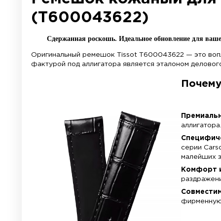
Материал:
Длина, мм:
кожа
стандарт
Ремешок кожаный 
(T600043622)
Сдержанная роскошь. Идеальное обновл
Оригинальный ремешок Tissot T600043622
фактурой под аллигатора является эталон