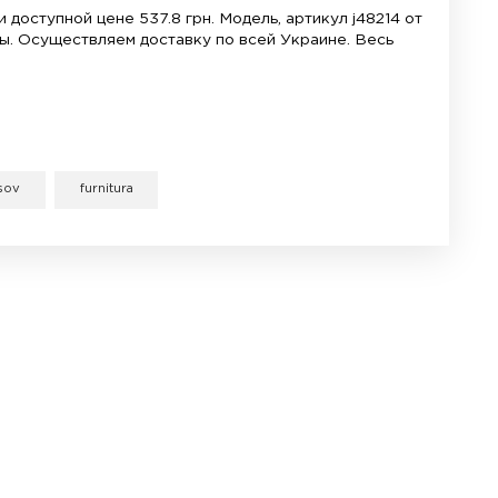
: 57х59х17 мм, без учета длины оси стрелок и пет
на циферблата: 1-4 мм.
иал штока: Пластик
а стрелок: Под пресс (friction fit) NEFshaft
ие: 1 батарейка AA (IEC R6)
ектация: Механизм, металлическая петля, гайка, ш
е напряжение: 1,2-1,7В.
отребляемый при напряжении 1,4 В: 135 мкА.
сть хода при комнатной температуре ±1 сек/сутки.
ните жизнь своим часам с помощью профессиональ
ы сможете подобрать запчасти для ремонта часов