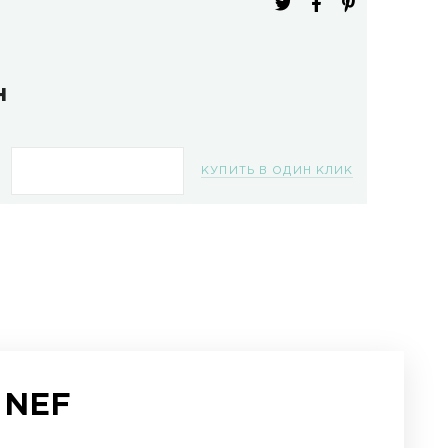
ель:
j48214
изводитель:
Hermle
ичие:
В наличии
537.8 грн
КУПИТЬ