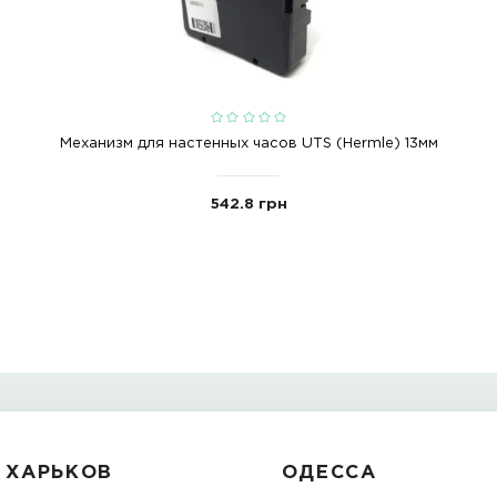
 (Hermle) 13 мм NEF в интернет магазине Correa, 
надежностью и качеством. Доступен вариант нали
астенных часов можно изучить в нашем каталоге 
uts hermle 13mm nef
j48214
hermle
С ЭТИМ ТОВАРО