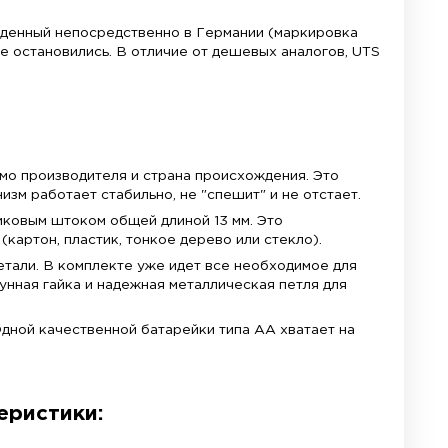
rmle) 13 мм NEF
терьерных часов. Произведенный непосредственно
 настенных часов, которые остановились. В отлич
нно UTS:
ышке выгравировано клеймо производителя и стра