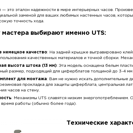
тенных часов UTS (He
.
-Schwarzwald) — это эталон надежности в мире ин
низм станет идеальной заменой для ваших любимых
работы и высокую точность хода.
Почему мастера выбирают име
Настоящее немецкое качество
: На задней кр