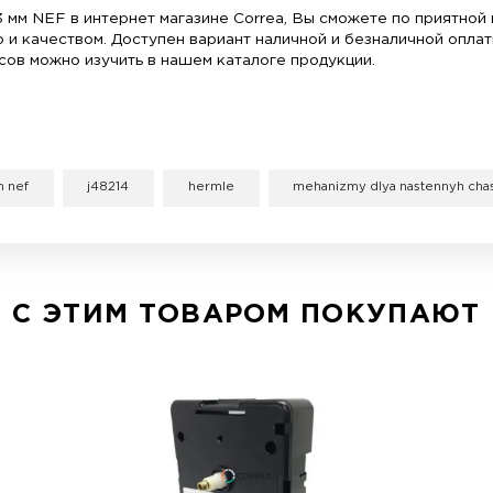
Размер
Толщи
Матер
Посадк
Питан
Компл
Рабоче
Ток, п
Точно
13 мм вы можете в интернет-магазине Correa. Вер
млемый элемент функционирования часов. У нас в