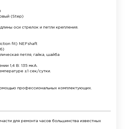
 и точной сборки. Механизм работает стабильно, 
ль оснащена белым пластиковым штоком общей дли
тов толщиной до 3-4 мм (картон, пластик, тонкое 
 искать дополнительные детали. В комплекте уже 
ерблата, центральная латунная гайка и надежная 
им энергопотреблением. Одной качественной батар
нические характеристики:
водитель: UTS (Германия)
еханизма: Кварцевый, шаговый (Step)
 штока (общая): 13 мм