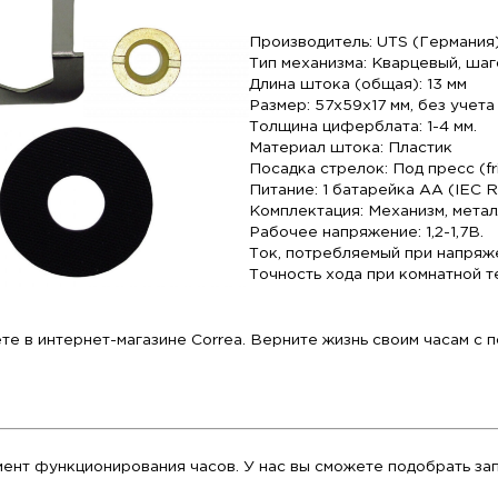
гарантия использования качественных материалов
Оптимальная высота штока (13 мм)
: Эта моде
универсальный размер, подходящий для цифербла
Полный комплект для монтажа
: Вам не нужно
установки: резиновая прокладка для защиты циф
подвешивания часов на стену.
Экономичность
: Механизмы UTS славятся низк
длительное время работы (обычно более года).
Тех
Произ
Тип м
Длина