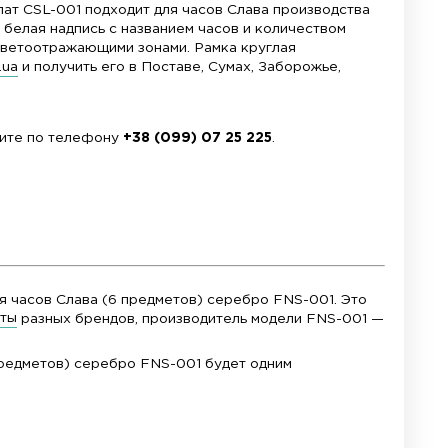
для циферблата. Циферблат CSL-001 подходит для
ные белые цифры. Также белая надпись с названи
трелки классические со светоотражающими зонами
рнет-магазине
correa.com.ua
и получить его в Пост
correa.com.ua
, либо звоните по телефону
+38 (09