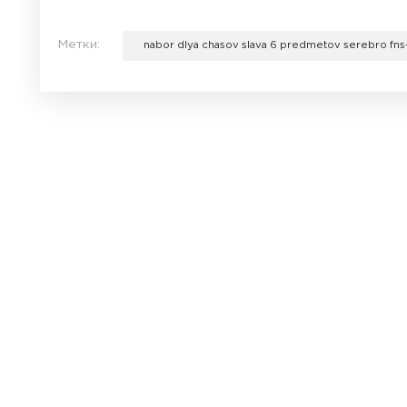
Диаметр - 31 мм.
Разрываясь перед выбором циферблата д
превосходная модель диаметром 31 мм, б
Слава, по цене всего 328.7 грн.
Отличный сервис нашего магазина остави
удовольствием. Кроме этого получить сво
Correa — магазин товаров высокого качес
Метки:
nabor dlya chasov slava 6 predme