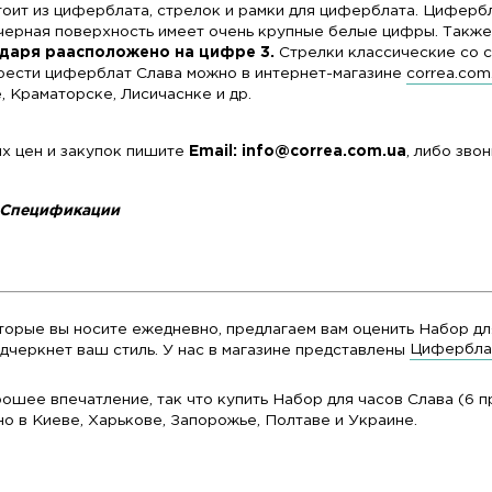
NS-001состоит из циферблата, стрелок и рамки 
онтрастная черная поверхность имеет очень круп
.
Окно календаря раасположено на цифре 3.
С
овая. Приобрести циферблат Слава можно в инте
ве, Херсоне, Краматорске, Лисичаснке и др.
осам оптовых цен и закупок пишите
Email: info@