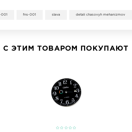
Спецификации
ля часов которые вы носите ежедневно, предлага
лагородно подчеркнет ваш стиль. У нас в магазин
т только хорошее впечатление, так что купить Н
й заказ можно в Киеве, Харькове, Запорожье, Пол
тва!
tov serebro fns-001
fns-001
slava
d