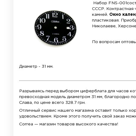
Материал:
металл:пластик
Набор F
СССР. К
камней
пластик
Николае
По вопр