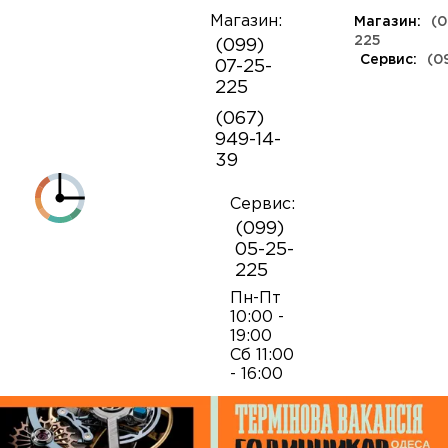
Магазин:
Магазин:
(0
О
225
(099)
компании
Сервис:
(0
07-25-
КЛАССА ЛЮКС
КАУЧУКОВЫЕ
ШВЕЙЦАРСКИЕ
КОЖАНЫЕ
ТКАНЕВЫЕ
ЯПОНСКИЕ
225
Контакты
ФЕШН
СОВЕТСКИЕ
РЕПЛИКИ
ПОРТФОЛИО
Механизмы для наручных часов
Коробки и боксы
(067)
ОПТ
949-14-
Armani
39
Оплата и
Детали часовых механизмов
Обслуживание часов
доставка
Полировка часов
Сервис:
Audemars Piguet
(099)
Механизмы для настенных часов
Отвертки
05-25-
225
Breitling
Замена батареек
Застежки
Открытие и закрытие крышек
Пн-Пт
10:00 -
19:00
Casio
Сб 11:00
Заводные головки
Работа с ремнями и браслетами
Замена браслетов
- 16:00
Diesel‎
Кнопки хронографа
Пинцеты