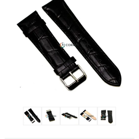
Ulysse Nardin
Репассаж часов
Пошив ремешков
Реставрация часов