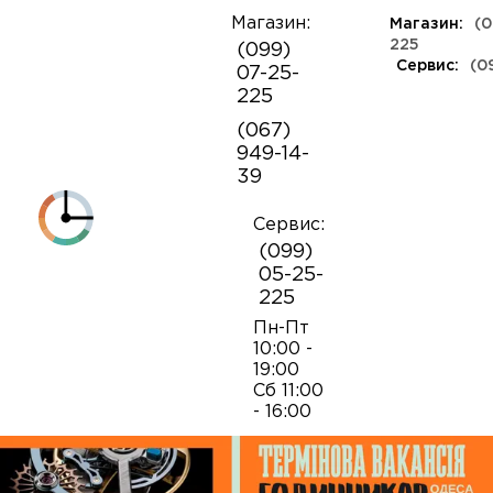
Магазин:
Магазин:
(0
О
225
(099)
компании
Сервис:
(0
07-25-
КЛАССА ЛЮКС
КАУЧУКОВЫЕ
ШВЕЙЦАРСКИЕ
КОЖАНЫЕ
ТКАНЕВЫЕ
ЯПОНСКИЕ
225
Контакты
ФЕШН
СОВЕТСКИЕ
РЕПЛИКИ
ПОРТФОЛИО
Механизмы для наручных часов
Коробки и боксы
(067)
ОПТ
949-14-
Armani
39
Оплата и
Детали часовых механизмов
Обслуживание часов
доставка
Полировка часов
Сервис:
Audemars Piguet
(099)
Механизмы для настенных часов
Отвертки
05-25-
225
Breitling
Замена батареек
Застежки
Открытие и закрытие крышек
Пн-Пт
10:00 -
19:00
Casio
Сб 11:00
Заводные головки
Работа с ремнями и браслетами
Замена браслетов
- 16:00
Diesel‎
Кнопки хронографа
Пинцеты