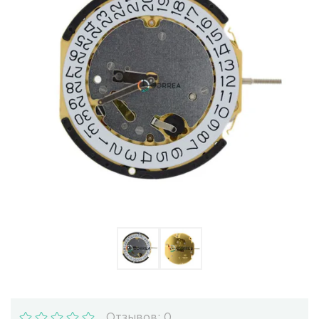
Ulysse Nardin
Репассаж часов
Пошив ремешков
Реставрация часов
Отзывов: 0