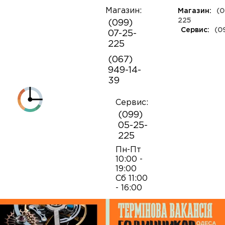
Магазин:
Магазин:
(0
О
225
(099)
компании
Сервис:
(0
07-25-
КЛАССА ЛЮКС
КАУЧУКОВЫЕ
ШВЕЙЦАРСКИЕ
КОЖАНЫЕ
ТКАНЕВЫЕ
ЯПОНСКИЕ
225
Контакты
ФЕШН
СОВЕТСКИЕ
РЕПЛИКИ
ПОРТФОЛИО
Механизмы для наручных часов
Коробки и боксы
(067)
ОПТ
949-14-
Armani
39
Оплата и
Детали часовых механизмов
Обслуживание часов
доставка
Полировка часов
Сервис:
Audemars Piguet
(099)
Механизмы для настенных часов
Отвертки
05-25-
225
Breitling
Замена батареек
Застежки
Открытие и закрытие крышек
Пн-Пт
10:00 -
19:00
Casio
Сб 11:00
Заводные головки
Работа с ремнями и браслетами
Замена браслетов
- 16:00
Diesel‎
Кнопки хронографа
Пинцеты