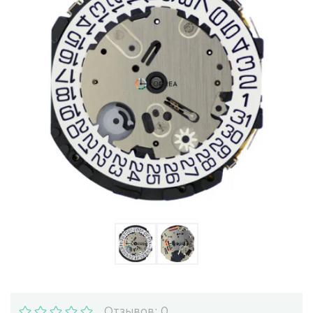
Ulysse Nardin
Репассаж часов
Пошив ремешков
Реставрация часов
Отзывов: 0