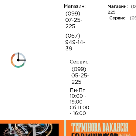
Магазин:
Магазин:
(0
О
225
(099)
компании
Сервис:
(0
07-25-
КЛАССА ЛЮКС
КАУЧУКОВЫЕ
ШВЕЙЦАРСКИЕ
КОЖАНЫЕ
ТКАНЕВЫЕ
ЯПОНСКИЕ
225
Контакты
ФЕШН
СОВЕТСКИЕ
РЕПЛИКИ
ПОРТФОЛИО
Механизмы для наручных часов
Коробки и боксы
(067)
ОПТ
949-14-
Armani
39
Оплата и
Детали часовых механизмов
Обслуживание часов
доставка
Полировка часов
Сервис:
Audemars Piguet
(099)
Механизмы для настенных часов
Отвертки
05-25-
225
Breitling
Замена батареек
Застежки
Открытие и закрытие крышек
Пн-Пт
10:00 -
19:00
Casio
Сб 11:00
Заводные головки
Работа с ремнями и браслетами
Замена браслетов
- 16:00
Diesel‎
Кнопки хронографа
Пинцеты