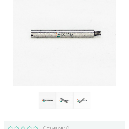
Ulysse Nardin
Репассаж часов
Пошив ремешков
Реставрация часов
Отзывов: 0