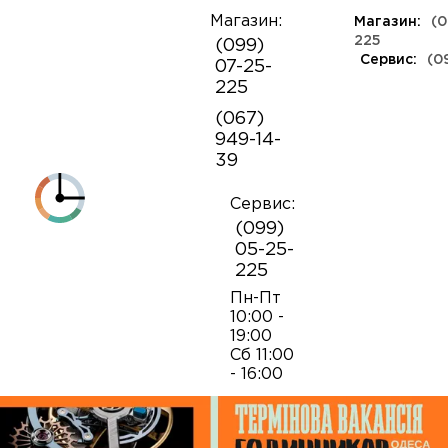
Магазин:
Магазин:
(0
О
225
(099)
компании
Сервис:
(0
07-25-
КЛАССА ЛЮКС
КАУЧУКОВЫЕ
ШВЕЙЦАРСКИЕ
КОЖАНЫЕ
ТКАНЕВЫЕ
ЯПОНСКИЕ
225
Контакты
ФЕШН
СОВЕТСКИЕ
РЕПЛИКИ
ПОРТФОЛИО
Механизмы для наручных часов
Коробки и боксы
(067)
ОПТ
949-14-
Armani
39
Оплата и
Детали часовых механизмов
Обслуживание часов
доставка
Полировка часов
Сервис:
Audemars Piguet
(099)
Механизмы для настенных часов
Отвертки
05-25-
225
Breitling
Замена батареек
Застежки
Открытие и закрытие крышек
Пн-Пт
10:00 -
19:00
Casio
Сб 11:00
Заводные головки
Работа с ремнями и браслетами
Замена браслетов
- 16:00
Diesel‎
Кнопки хронографа
Пинцеты