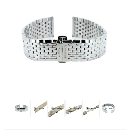
Ulysse Nardin
Репассаж часов
Пошив ремешков
Реставрация часов