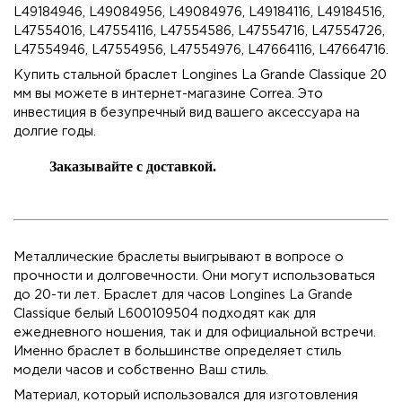
L49184946, L49084956, L49084976, L49184116, L49184516,
L47554016, L47554116, L47554586, L47554716, L47554726,
L47554946, L47554956, L47554976, L47664116, L47664716.
Купить стальной браслет Longines La Grande Classique 20
мм вы можете в интернет-магазине Correa. Это
инвестиция в безупречный вид вашего аксессуара на
долгие годы.
Заказывайте с доставкой.
Металлические браслеты выигрывают в вопросе о
прочности и долговечности. Они могут использоваться
до 20-ти лет. Браслет для часов Longines La Grande
Classique белый L600109504 подходят как для
ежедневного ношения, так и для официальной встречи.
Именно браслет в большинстве определяет стиль
модели часов и собственно Ваш стиль.
Материал, который использовался для изготовления