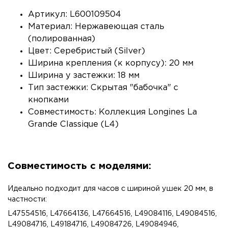
Артикул: L600109504
Материал: Нержавеющая сталь
(полированная)
Цвет: Серебристый (Silver)
Ширина крепления (к корпусу): 20 мм
Ширина у застежки: 18 мм
Тип застежки: Скрытая "бабочка" с
кнопками
Совместимость: Коллекция Longines La
Grande Classique (L4)
Совместимость с моделями:
Идеально подходит для часов с шириной ушек 20 мм, в
частности:
L47554516, L47664136, L47664516, L49084116, L49084516,
L49084716, L49184716, L49084726, L49084946,