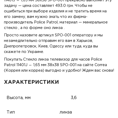
11401J ⇔ 1,65 мм 38х38 SPO-001 прекрасно выполнит эту
задачу — цена составляет 493.0 грн. Чтобы не
ошибиться при выборе изделия и не тратить время на
его замену, вам нужно знать что их фирма-
производитель Police Patrol, материал — минеральное
стекло , а по форме оно линза .
Просто назовите артикул SPO-001 оператору и мы
незамедлительно отправим его вам в Харьков,
Днепропетровск, Киев, Одессу или туда, куда вы
скажете по Украине.
Покупать Стекло линза телевизор для часов Police
Patrol 11401J ⇔ 1,65 мм 38х38 SPO-001 на сайте Correa
(Коррея или корреа) выгодно и удобно! Ждем вас снова!
ХАРАКТЕРИСТИКИ
Высота, мм
3,6
Тип
линза