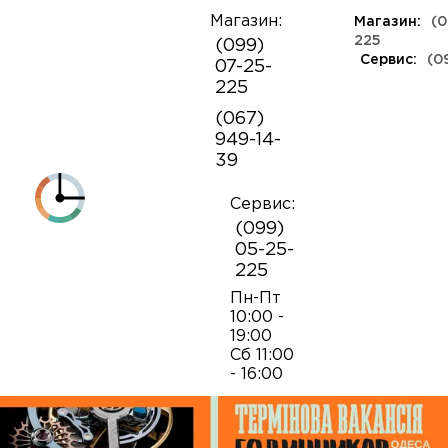
Магазин:
Магазин:
(0
О
225
(099)
компании
Сервис:
(0
07-25-
КЛАССА ЛЮКС
КАУЧУКОВЫЕ
ШВЕЙЦАРСКИЕ
КОЖАНЫЕ
ТКАНЕВЫЕ
ЯПОНСКИЕ
225
Контакты
ФЕШН
СОВЕТСКИЕ
РЕПЛИКИ
ПОРТФОЛИО
Механизмы для наручных часов
Коробки и боксы
(067)
ОПТ
949-14-
Armani
39
Оплата и
Детали часовых механизмов
Обслуживание часов
доставка
Полировка часов
Сервис:
Audemars Piguet
(099)
Механизмы для настенных часов
Отвертки
05-25-
225
Breitling
Замена батареек
Застежки
Открытие и закрытие крышек
Пн-Пт
10:00 -
19:00
Casio
Сб 11:00
Заводные головки
Работа с ремнями и браслетами
Замена браслетов
- 16:00
Diesel‎
Кнопки хронографа
Пинцеты