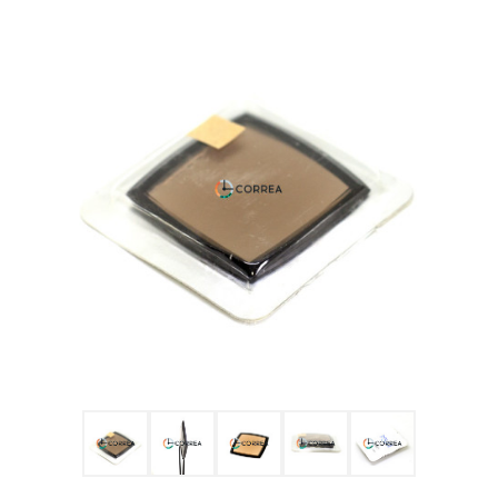
Ulysse Nardin
Репассаж часов
Пошив ремешков
Реставрация часов