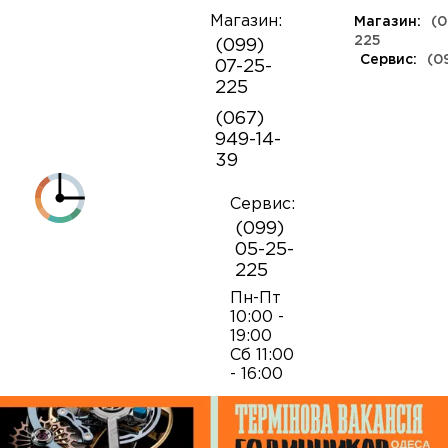
Магазин:
Магазин:
(0
О
225
(099)
компании
Сервис:
(0
07-25-
КЛАССА ЛЮКС
КАУЧУКОВЫЕ
ШВЕЙЦАРСКИЕ
КОЖАНЫЕ
ТКАНЕВЫЕ
ЯПОНСКИЕ
225
Контакты
ФЕШН
СОВЕТСКИЕ
РЕПЛИКИ
ПОРТФОЛИО
Механизмы для наручных часов
Коробки и боксы
(067)
ОПТ
949-14-
Armani
39
Оплата и
Детали часовых механизмов
Обслуживание часов
доставка
Полировка часов
Сервис:
Audemars Piguet
(099)
Механизмы для настенных часов
Отвертки
05-25-
225
Breitling
Замена батареек
Застежки
Открытие и закрытие крышек
Пн-Пт
10:00 -
19:00
Casio
Сб 11:00
Заводные головки
Работа с ремнями и браслетами
Замена браслетов
- 16:00
Diesel‎
Кнопки хронографа
Пинцеты