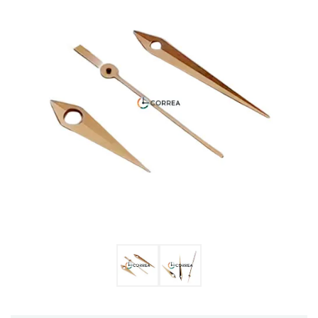
Ulysse Nardin
Репассаж часов
Пошив ремешков
Реставрация часов