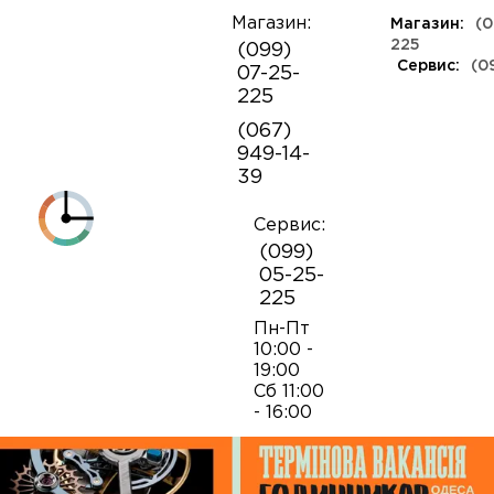
Магазин:
Магазин:
(0
О
225
(099)
компании
Сервис:
(0
07-25-
КЛАССА ЛЮКС
КАУЧУКОВЫЕ
ШВЕЙЦАРСКИЕ
КОЖАНЫЕ
ТКАНЕВЫЕ
ЯПОНСКИЕ
225
Контакты
ФЕШН
СОВЕТСКИЕ
РЕПЛИКИ
ПОРТФОЛИО
Механизмы для наручных часов
Коробки и боксы
(067)
ОПТ
949-14-
Armani
39
Оплата и
Детали часовых механизмов
Обслуживание часов
доставка
Полировка часов
Сервис:
Audemars Piguet
(099)
Механизмы для настенных часов
Отвертки
05-25-
225
Breitling
Замена батареек
Застежки
Открытие и закрытие крышек
Пн-Пт
10:00 -
19:00
Casio
Сб 11:00
Заводные головки
Работа с ремнями и браслетами
Замена браслетов
- 16:00
Diesel‎
Кнопки хронографа
Пинцеты