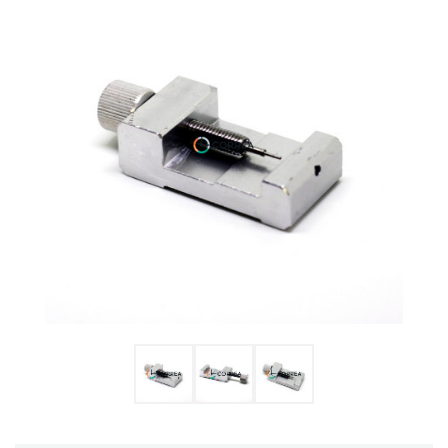
Ulysse Nardin
Репассаж часов
Пошив ремешков
Реставрация часов