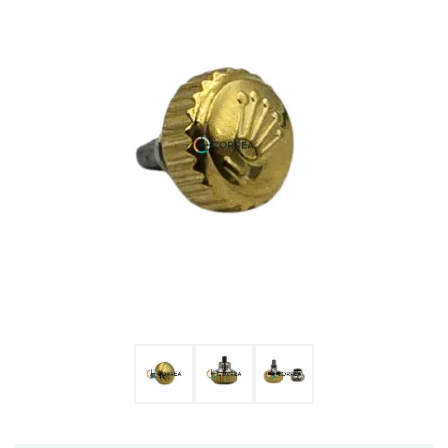
Ulysse Nardin
Репассаж часов
Пошив ремешков
Реставрация часов