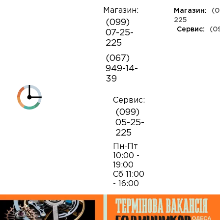
Магазин:
Магазин:
(0
О
225
(099)
компании
Сервис:
(0
07-25-
КЛАССА ЛЮКС
КАУЧУКОВЫЕ
ШВЕЙЦАРСКИЕ
КОЖАНЫЕ
ТКАНЕВЫЕ
ЯПОНСКИЕ
225
Контакты
ФЕШН
СОВЕТСКИЕ
РЕПЛИКИ
ПОРТФОЛИО
Механизмы для наручных часов
Коробки и боксы
(067)
ОПТ
949-14-
Armani
39
Оплата и
Детали часовых механизмов
Обслуживание часов
доставка
Полировка часов
Сервис:
Audemars Piguet
(099)
Механизмы для настенных часов
Отвертки
05-25-
225
Breitling
Замена батареек
Застежки
Открытие и закрытие крышек
Пн-Пт
10:00 -
19:00
Casio
Сб 11:00
Заводные головки
Работа с ремнями и браслетами
Замена браслетов
- 16:00
Diesel‎
Кнопки хронографа
Пинцеты