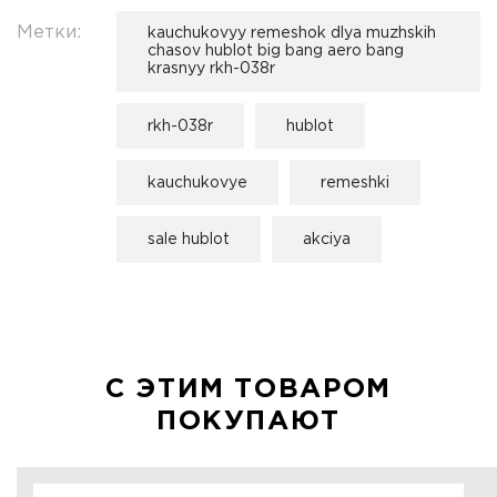
Метки:
kauchukovyy remeshok dlya muzhskih
chasov hublot big bang aero bang
krasnyy rkh-038r
rkh-038r
hublot
kauchukovye
remeshki
sale hublot
akciya
С ЭТИМ ТОВАРОМ
ПОКУПАЮТ