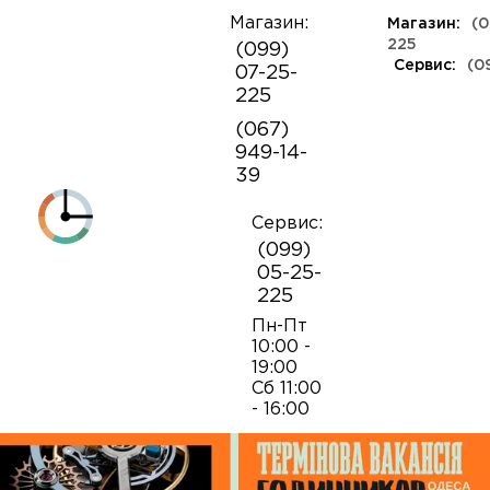
Магазин:
Магазин:
(0
О
225
(099)
компании
Сервис:
(0
07-25-
КЛАССА ЛЮКС
КАУЧУКОВЫЕ
ШВЕЙЦАРСКИЕ
КОЖАНЫЕ
ТКАНЕВЫЕ
ЯПОНСКИЕ
225
Контакты
ФЕШН
СОВЕТСКИЕ
РЕПЛИКИ
ПОРТФОЛИО
Механизмы для наручных часов
Коробки и боксы
(067)
ОПТ
949-14-
Armani
39
Оплата и
Детали часовых механизмов
Обслуживание часов
доставка
Полировка часов
Сервис:
Audemars Piguet
(099)
Механизмы для настенных часов
Отвертки
05-25-
225
Breitling
Замена батареек
Застежки
Открытие и закрытие крышек
Пн-Пт
10:00 -
19:00
Casio
Сб 11:00
Заводные головки
Работа с ремнями и браслетами
Замена браслетов
- 16:00
Diesel‎
Кнопки хронографа
Пинцеты