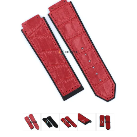
Ulysse Nardin
Репассаж часов
Пошив ремешков
Реставрация часов