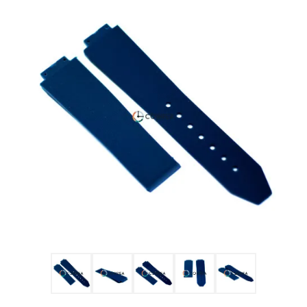
Ulysse Nardin
Репассаж часов
Пошив ремешков
Реставрация часов