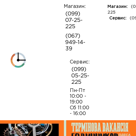
Магазин:
Магазин:
(0
О
225
(099)
компании
Сервис:
(0
07-25-
КЛАССА ЛЮКС
КАУЧУКОВЫЕ
ШВЕЙЦАРСКИЕ
КОЖАНЫЕ
ТКАНЕВЫЕ
ЯПОНСКИЕ
225
Контакты
ФЕШН
СОВЕТСКИЕ
РЕПЛИКИ
ПОРТФОЛИО
Механизмы для наручных часов
Коробки и боксы
(067)
ОПТ
949-14-
Armani
39
Оплата и
Детали часовых механизмов
Обслуживание часов
доставка
Полировка часов
Сервис:
Audemars Piguet
(099)
Механизмы для настенных часов
Отвертки
05-25-
225
Breitling
Замена батареек
Застежки
Открытие и закрытие крышек
Пн-Пт
10:00 -
19:00
Casio
Сб 11:00
Заводные головки
Работа с ремнями и браслетами
Замена браслетов
- 16:00
Diesel‎
Кнопки хронографа
Пинцеты