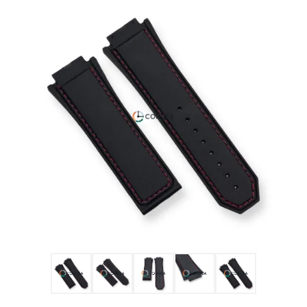
Ulysse Nardin
Репассаж часов
Пошив ремешков
Реставрация часов