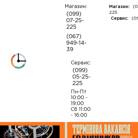
Магазин:
Магазин:
(0
О
225
(099)
компании
Сервис:
(0
07-25-
КЛАССА ЛЮКС
КАУЧУКОВЫЕ
ШВЕЙЦАРСКИЕ
КОЖАНЫЕ
ТКАНЕВЫЕ
ЯПОНСКИЕ
225
Контакты
ФЕШН
СОВЕТСКИЕ
РЕПЛИКИ
ПОРТФОЛИО
Механизмы для наручных часов
Коробки и боксы
(067)
ОПТ
949-14-
Armani
39
Оплата и
Детали часовых механизмов
Обслуживание часов
доставка
Полировка часов
Сервис:
Audemars Piguet
(099)
Механизмы для настенных часов
Отвертки
05-25-
225
Breitling
Замена батареек
Застежки
Открытие и закрытие крышек
Пн-Пт
10:00 -
19:00
Casio
Сб 11:00
Заводные головки
Работа с ремнями и браслетами
Замена браслетов
- 16:00
Diesel‎
Кнопки хронографа
Пинцеты