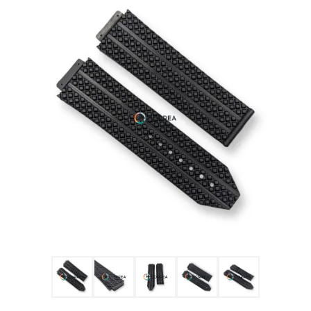
Ulysse Nardin
Репассаж часов
Пошив ремешков
Реставрация часов