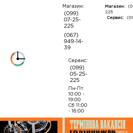
Магазин:
Магазин:
(0
О
225
(099)
компании
Сервис:
(0
07-25-
КЛАССА ЛЮКС
КАУЧУКОВЫЕ
ШВЕЙЦАРСКИЕ
КОЖАНЫЕ
ТКАНЕВЫЕ
ЯПОНСКИЕ
225
Контакты
ФЕШН
СОВЕТСКИЕ
РЕПЛИКИ
ПОРТФОЛИО
Механизмы для наручных часов
Коробки и боксы
(067)
ОПТ
949-14-
Armani
39
Оплата и
Детали часовых механизмов
Обслуживание часов
доставка
Полировка часов
Сервис:
Audemars Piguet
(099)
Механизмы для настенных часов
Отвертки
05-25-
225
Breitling
Замена батареек
Застежки
Открытие и закрытие крышек
Пн-Пт
10:00 -
19:00
Casio
Сб 11:00
Заводные головки
Работа с ремнями и браслетами
Замена браслетов
- 16:00
Diesel‎
Кнопки хронографа
Пинцеты