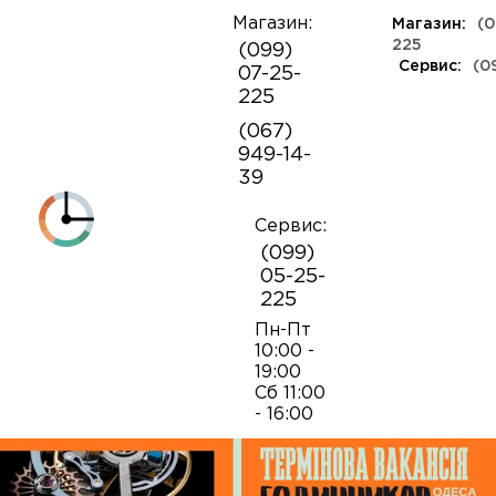
Магазин:
Магазин:
(0
О
225
(099)
компании
Сервис:
(0
07-25-
КЛАССА ЛЮКС
КАУЧУКОВЫЕ
ШВЕЙЦАРСКИЕ
КОЖАНЫЕ
ТКАНЕВЫЕ
ЯПОНСКИЕ
225
Контакты
ФЕШН
СОВЕТСКИЕ
РЕПЛИКИ
ПОРТФОЛИО
Механизмы для наручных часов
Коробки и боксы
(067)
ОПТ
949-14-
Armani
39
Оплата и
Детали часовых механизмов
Обслуживание часов
доставка
Полировка часов
Сервис:
Audemars Piguet
(099)
Механизмы для настенных часов
Отвертки
05-25-
225
Breitling
Замена батареек
Застежки
Открытие и закрытие крышек
Пн-Пт
10:00 -
19:00
Casio
Сб 11:00
Заводные головки
Работа с ремнями и браслетами
Замена браслетов
- 16:00
Diesel‎
Кнопки хронографа
Пинцеты